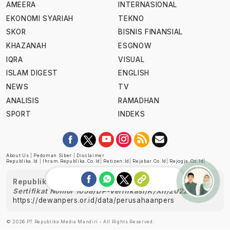
AMEERA
INTERNASIONAL
EKONOMI SYARIAH
TEKNO
SKOR
BISNIS FINANSIAL
KHAZANAH
ESGNOW
IQRA
VISUAL
ISLAM DIGEST
ENGLISH
NEWS
TV
ANALISIS
RAMADHAN
SPORT
INDEKS
About Us
|
Pedoman Siber
|
Disclaimer
Republika.id
|
Ihram.republika.co.id
|
Retizen.id
|
Rejabar.co.id
|
Rejogja.co.id
|
Republika telah diverifikasi oleh Dewan Pers
Sertifikat Nomor 1058/DP-Verifikasi/K/XII/2022
https://dewanpers.or.id/data/perusahaanpers
Ask me!
© 2026 PT Republika Media Mandiri - All Rights Reserved.