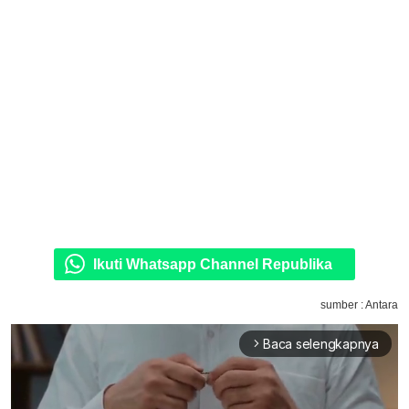
Ikuti Whatsapp Channel Republika
sumber : Antara
Baca selengkapnya
arrow_forward_ios