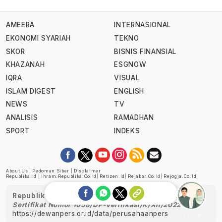
AMEERA
INTERNASIONAL
EKONOMI SYARIAH
TEKNO
SKOR
BISNIS FINANSIAL
KHAZANAH
ESGNOW
IQRA
VISUAL
ISLAM DIGEST
ENGLISH
NEWS
TV
ANALISIS
RAMADHAN
SPORT
INDEKS
About Us
|
Pedoman Siber
|
Disclaimer
Republika.id
|
Ihram.republika.co.id
|
Retizen.id
|
Rejabar.co.id
|
Rejogja.co.id
|
Republika telah diverifikasi oleh Dewan Pers
Sertifikat Nomor 1058/DP-Verifikasi/K/XII/2022
https://dewanpers.or.id/data/perusahaanpers
Ask me!