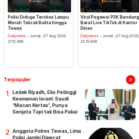
Polisi Diduga Terobos Lampu
Viral Pegawai P3K Bandung
Merah Tabrak Balita hingga
Barat Live TikTok di Kantor
Tewas
Dinas
Dailynews
- Jumat , 07 Aug 2026,
Dailynews
- Jumat , 07 Aug 2026
21:15 WIB
20:15 WIB
>
Terpopuler
Ledek Riyadh, Eks Petinggi
1
Keamanan Israel: Saudi
'Macan Kertas', Punya
Senjata Tapi tak Bisa Pakai
Anggota Polres Tewas, Lima
2
Polisi Jambi Dipecat