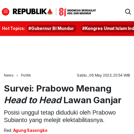
Hot Topics:
#Gubernur BI Mundur
#Kongres Umat Islam In
News
Politik
Sabtu , 06 May 2023, 20:54 WIB
Survei: Prabowo Menang
Head to Head
Lawan Ganjar
Posisi unggul tetap diduduki oleh Prabowo
Subianto yang melejit elektabilitasnya.
Red:
Agung Sasongko