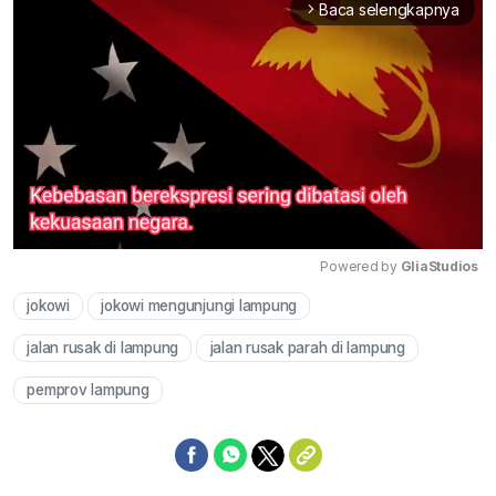
Baca selengkapnya
arrow_forward_ios
Powered by 
GliaStudios
jokowi
jokowi mengunjungi lampung
Mute
jalan rusak di lampung
jalan rusak parah di lampung
pemprov lampung