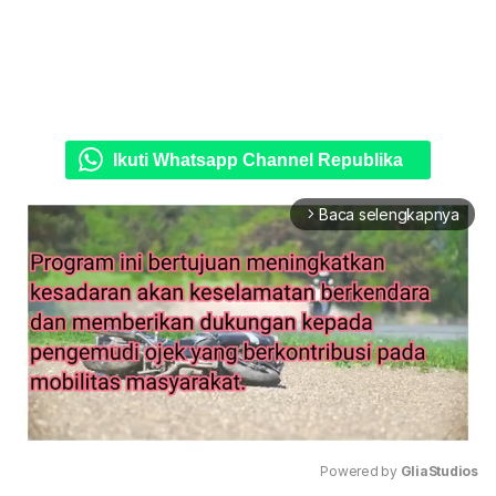
Ikuti Whatsapp Channel Republika
Baca selengkapnya
arrow_forward_ios
Powered by 
GliaStudios