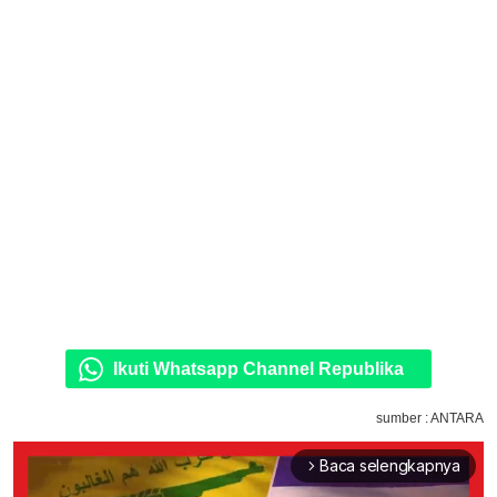
Ikuti Whatsapp Channel Republika
sumber : ANTARA
Baca selengkapnya
arrow_forward_ios