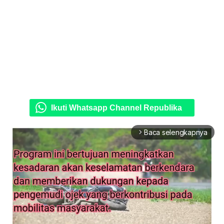
Ikuti Whatsapp Channel Republika
Baca selengkapnya
arrow_forward_ios