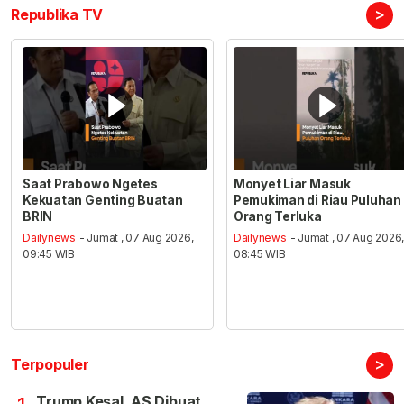
>
Republika TV
Saat Prabowo Ngetes
Monyet Liar Masuk
Kekuatan Genting Buatan
Pemukiman di Riau Puluhan
BRIN
Orang Terluka
Dailynews
- Jumat , 07 Aug 2026,
Dailynews
- Jumat , 07 Aug 2026
09:45 WIB
08:45 WIB
>
Terpopuler
Trump Kesal, AS Dibuat