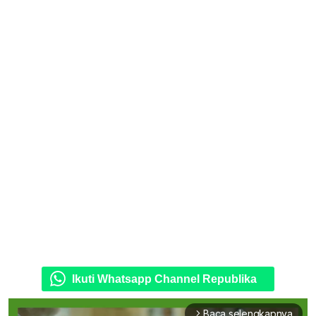
Ikuti Whatsapp Channel Republika
Baca selengkapnya
arrow_forward_ios