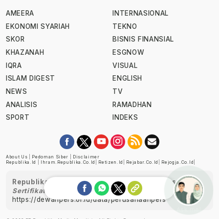
AMEERA
INTERNASIONAL
EKONOMI SYARIAH
TEKNO
SKOR
BISNIS FINANSIAL
KHAZANAH
ESGNOW
IQRA
VISUAL
ISLAM DIGEST
ENGLISH
NEWS
TV
ANALISIS
RAMADHAN
SPORT
INDEKS
About Us
|
Pedoman Siber
|
Disclaimer
Republika.id
|
Ihram.republika.co.id
|
Retizen.id
|
Rejabar.co.id
|
Rejogja.co.id
|
Republika telah diverifikasi oleh Dewan Pers
Sertifikat Nomor 1058/DP-Verifikasi/K/XII/2022
https://dewanpers.or.id/data/perusahaanpers
Ask me!