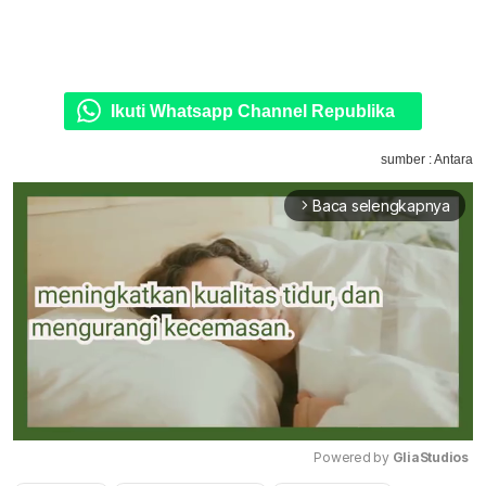
Ikuti Whatsapp Channel Republika
sumber : Antara
Baca selengkapnya
arrow_forward_ios
Powered by 
GliaStudios