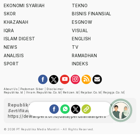
EKONOMI SYARIAH
TEKNO
SKOR
BISNIS FINANSIAL
KHAZANAH
ESGNOW
IQRA
VISUAL
ISLAM DIGEST
ENGLISH
NEWS
TV
ANALISIS
RAMADHAN
SPORT
INDEKS
About Us
|
Pedoman Siber
|
Disclaimer
Republika.id
|
Ihram.republika.co.id
|
Retizen.id
|
Rejabar.co.id
|
Rejogja.co.id
|
Republika telah diverifikasi oleh Dewan Pers
Sertifikat Nomor 1058/DP-Verifikasi/K/XII/2022
https://dewanpers.or.id/data/perusahaanpers
Ask me!
© 2026 PT Republika Media Mandiri - All Rights Reserved.