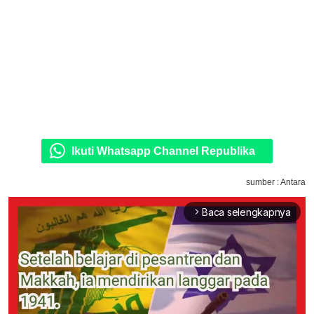
Ikuti Whatsapp Channel Republika
sumber : Antara
Baca selengkapnya
arrow_forward_ios