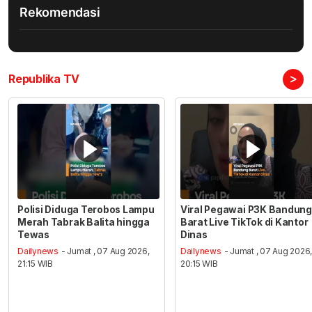
Rekomendasi
>
Republika TV
Polisi Diduga Terobos Lampu
Viral Pegawai P3K Bandung
Merah Tabrak Balita hingga
Barat Live TikTok di Kantor
Tewas
Dinas
Dailynews
- Jumat , 07 Aug 2026,
Dailynews
- Jumat , 07 Aug 2026
21:15 WIB
20:15 WIB