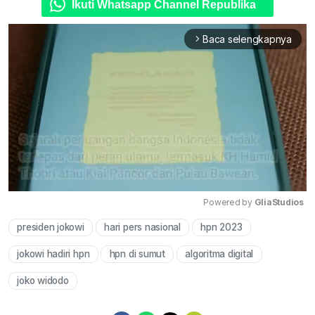
Ikuti Whatsapp Channel Republika
Baca selengkapnya
arrow_forward_ios
Powered by 
GliaStudios
presiden jokowi
hari pers nasional
hpn 2023
Mute
jokowi hadiri hpn
hpn di sumut
algoritma digital
joko widodo