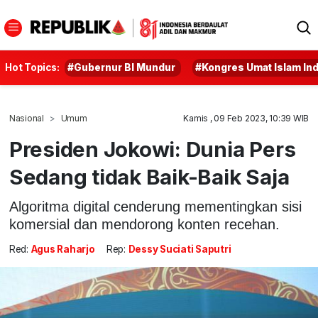
Hot Topics:
#Gubernur BI Mundur
#Kongres Umat Islam In
Nasional
Umum
Kamis , 09 Feb 2023, 10:39 WIB
Presiden Jokowi: Dunia Pers
Sedang tidak Baik-Baik Saja
Algoritma digital cenderung mementingkan sisi
komersial dan mendorong konten recehan.
Red:
Agus Raharjo
Rep:
Dessy Suciati Saputri