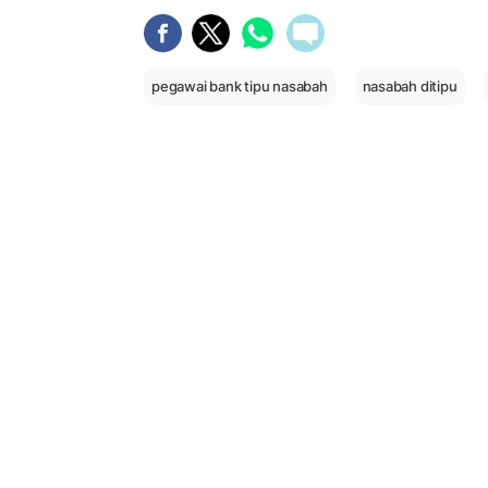
pegawai bank tipu nasabah
nasabah ditipu