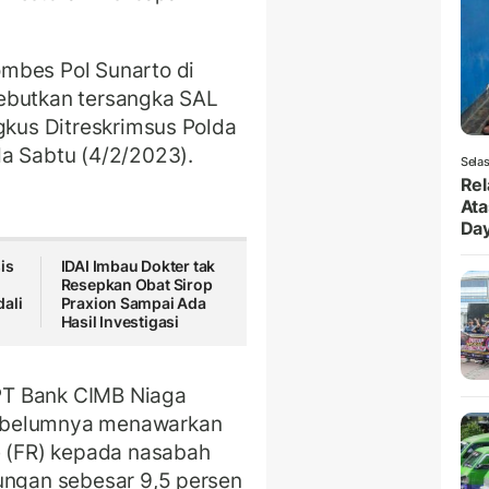
mbes Pol Sunarto di
ebutkan tersangka SAL
gkus Ditreskrimsus Polda
da Sabtu (4/2/2023).
Selas
Rel
Ata
Da
is
IDAI Imbau Dokter tak
Resepkan Obat Sirop
ali
Praxion Sampai Ada
Hasil Investigasi
PT Bank CIMB Niaga
ebelumnya menawarkan
e (FR) kepada nasabah
ungan sebesar 9,5 persen