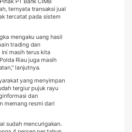
 Pihak PT Bank CIMB
, ternyata transaksi jual
dak tercatat pada sistem
angka mengaku uang hasil
ain trading dan
ini masih terus kita
 Polda Riau juga masih
tan," lanjutnya.
syarakat yang menyimpan
dah tergiur pujuk rayu
ginformasi dan
n memang resmi dari
awal sudah mencurigakan.
unga 4 persen per tahun.