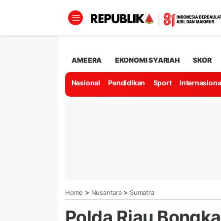
AMEERA
EKONOMI SYARIAH
SKOR
Nasional
Pendidikan
Sport
Internasiona
>
>
Home
Nusantara
Sumatra
Polda Riau Bongk