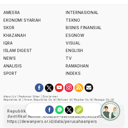
AMEERA
INTERNASIONAL
EKONOMI SYARIAH
TEKNO
SKOR
BISNIS FINANSIAL
KHAZANAH
ESGNOW
IQRA
VISUAL
ISLAM DIGEST
ENGLISH
NEWS
TV
ANALISIS
RAMADHAN
SPORT
INDEKS
About Us
|
Pedoman Siber
|
Disclaimer
Republika.id
|
Ihram.republika.co.id
|
Retizen.id
|
Rejabar.co.id
|
Rejogja.co.id
|
Republika telah diverifikasi oleh Dewan Pers
Sertifikat Nomor 1058/DP-Verifikasi/K/XII/2022
https://dewanpers.or.id/data/perusahaanpers
Ask me!