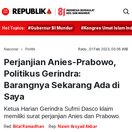
Hot Topics:
#Gubernur BI Mundur
#Kongres Umat Islam In
Nasional
Politik
Rabu , 01 Feb 2023, 00:05 WIB
Perjanjian Anies-Prabowo,
Politikus Gerindra:
Barangnya Sekarang Ada di
Saya
Ketua Harian Gerindra Sufmi Dasco klaim
memiliki surat perjanjian Anies dan Prabowo.
Red:
Bilal Ramadhan
Rep:
Nawir Arsyad Akbar