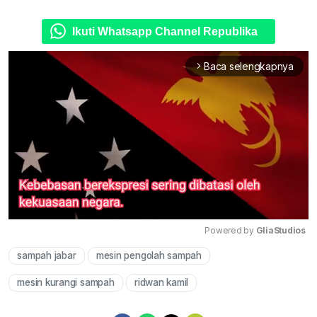
Ikuti Whatsapp Channel Republika
Baca selengkapnya
arrow_forward_ios
Powered by 
GliaStudios
sampah jabar
mesin pengolah sampah
Mute
mesin kurangi sampah
ridwan kamil