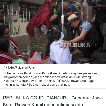
ANTARA/Raisan Al Farisi
Gubernur Jawa Barat Ridwan Kamil (kanan) berbincang dengan seorang
warga korban gempa yang mendapat perawatan di RSUD Sayang,
Kabupaten Cianjur, Jawa Barat, Senin (21/11/2022). Ridwan Kamil juga
meninjau kondisi RSUD dan lokasi gempa lainnya.
REPUBLIKA.CO.ID,
CIANJUR -- Gubernur Jawa
Barat Ridwan Kamil mengonfirmasi ada