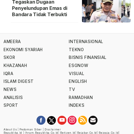
Tegaskan Dugaan
Penyelundupan Emas di
Bandara Tidak Terbukti
AMEERA
INTERNASIONAL
EKONOMI SYARIAH
TEKNO
SKOR
BISNIS FINANSIAL
KHAZANAH
ESGNOW
IQRA
VISUAL
ISLAM DIGEST
ENGLISH
NEWS
TV
ANALISIS
RAMADHAN
SPORT
INDEKS
About Us
|
Pedoman Siber
|
Disclaimer
Republika.id
|
Ihram.republika.co.id
|
Retizen.id
|
Rejabar.co.id
|
Rejogja.co.id
|