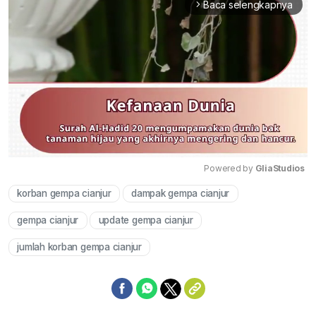
Baca selengkapnya
arrow_forward_ios
Powered by 
GliaStudios
korban gempa cianjur
dampak gempa cianjur
Mute
gempa cianjur
update gempa cianjur
jumlah korban gempa cianjur