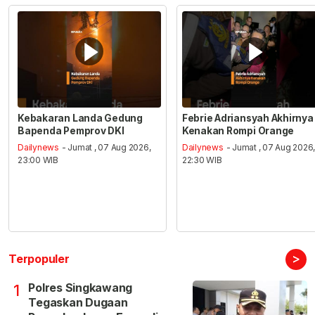
Kebakaran Landa Gedung
Febrie Adriansyah Akhirnya
Bapenda Pemprov DKI
Kenakan Rompi Orange
Dailynews
- Jumat , 07 Aug 2026,
Dailynews
- Jumat , 07 Aug 2026
23:00 WIB
22:30 WIB
>
Terpopuler
Polres Singkawang
1
Tegaskan Dugaan