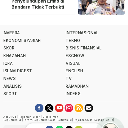
Penyelundupan Emas di
Bandara Tidak Terbukti
AMEERA
INTERNASIONAL
EKONOMI SYARIAH
TEKNO
SKOR
BISNIS FINANSIAL
KHAZANAH
ESGNOW
IQRA
VISUAL
ISLAM DIGEST
ENGLISH
NEWS
TV
ANALISIS
RAMADHAN
SPORT
INDEKS
About Us
|
Pedoman Siber
|
Disclaimer
Republika.id
|
Ihram.republika.co.id
|
Retizen.id
|
Rejabar.co.id
|
Rejogja.co.id
|