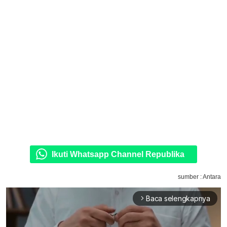
Ikuti Whatsapp Channel Republika
sumber : Antara
Baca selengkapnya
arrow_forward_ios