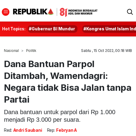
Hot Topics:
#Gubernur BI Mundur
#Kongres Umat Islam In
Nasional
Politik
Sabtu , 15 Oct 2022, 00:18 WIB
Dana Bantuan Parpol
Ditambah, Wamendagri:
Negara tidak Bisa Jalan tanpa
Partai
Dana bantuan untuk parpol dari Rp 1.000
menjadi Rp 3.000 per suara.
Red:
Andri Saubani
Rep:
Febryan A