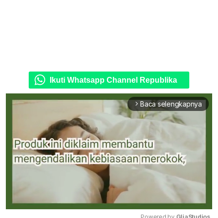
Ikuti Whatsapp Channel Republika
Baca selengkapnya
arrow_forward_ios
Powered by 
GliaStudios