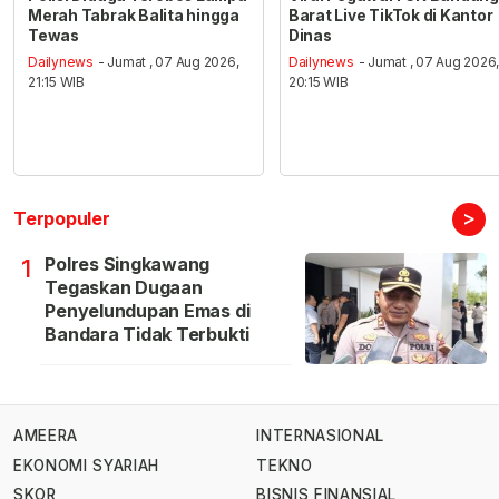
Merah Tabrak Balita hingga
Barat Live TikTok di Kantor
Tewas
Dinas
Dailynews
- Jumat , 07 Aug 2026,
Dailynews
- Jumat , 07 Aug 2026
21:15 WIB
20:15 WIB
>
Terpopuler
Polres Singkawang
1
Tegaskan Dugaan
Penyelundupan Emas di
Bandara Tidak Terbukti
AMEERA
INTERNASIONAL
EKONOMI SYARIAH
TEKNO
SKOR
BISNIS FINANSIAL