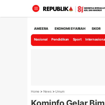
AMEERA
EKONOMI SYARIAH
SKOR
Nasional
Pendidikan
Sport
Internasiona
>
>
Home
News
Umum
Kominfo Gelar Bim