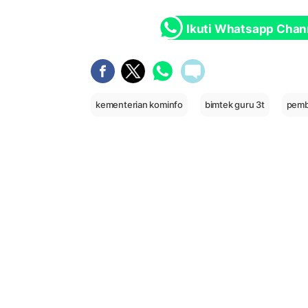
Ikuti Whatsapp Chan
kementerian kominfo
bimtek guru 3t
pemb