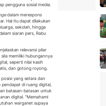
iap pengguna sosial media.
nge
dalam merespons
. Hal itu dapat dilakukan
keluarga, sekolah, hingga
 dalam siaran pers, Rabu
njelaskan relevansi pilar
p sila memiliki hubungannya
ital, seperti nilai kasih
tis, dan gotong royong.
 posisi yang setara dan
endapat di ruang digital,
an batasan-batasan untuk
nan digital. "Memahami
ebutuhan warganet supaya