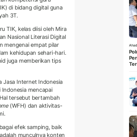
K) di bidang digital guna
yah 3T.
ru TIK, kelas diisi oleh Mira
 Nasional Literasi Digital
n mengenai empat pilar
Ahad
Pol
alam kehidupan sehari-hari.
Pen
id juga memberikan tips
Ter
a Jasa Internet Indonesia
di Indonesia mencapai
 Hal tersebut bertambah
ome
(WFH) dan aktivitas-
mi.
bagai efek samping, baik
a adalah munculnya konten