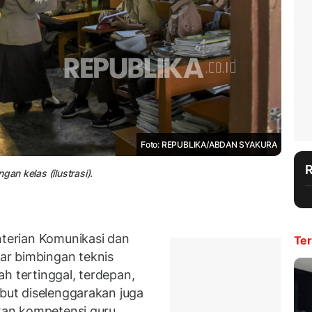
Foto: REPUBLIKA/ABDAN SYAKURA
gan kelas (ilustrasi).
erian Komunikasi dan
Ter
ar bimbingan teknis
h tertinggal, terdepan,
ebut diselenggarakan juga
tkan kompetensi guru