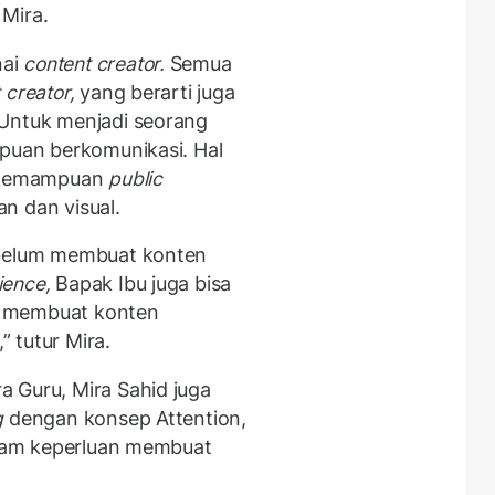
 Mira.
ai
content creator.
Semua
 creator,
yang berarti juga
Untuk menjadi seorang
puan berkomunikasi. Hal
i kemampuan
public
an dan visual.
ebelum membuat konten
ience,
Bapak Ibu juga bisa
k membuat konten
 tutur Mira.
 Guru, Mira Sahid juga
g
dengan konsep Attention,
dalam keperluan membuat