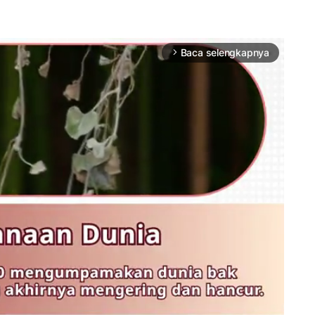
Baca selengkapnya
arrow_forward_ios