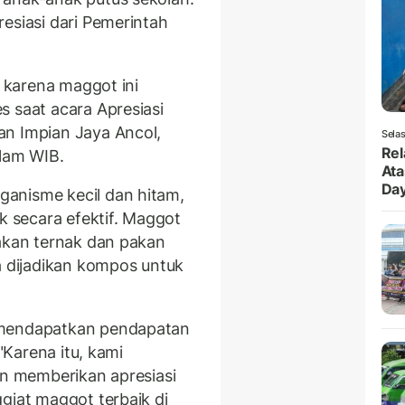
esiasi dari Pemerintah
, karena maggot ini
s saat acara Apresiasi
an Impian Jaya Ancol,
Selas
Rel
alam WIB.
Ata
Da
anisme kecil dan hitam,
 secara efektif. Maggot
pakan ternak dan pakan
a dijadikan kompos untuk
 mendapatkan pendapatan
 "Karena itu, kami
in memberikan apresiasi
giat maggot terbaik di