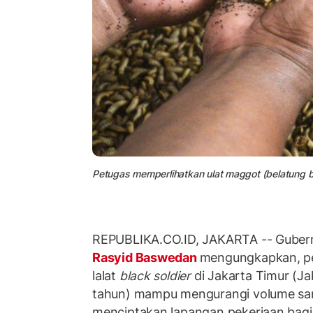
Petugas memperlihatkan ulat maggot (belatung bla
REPUBLIKA.CO.ID, JAKARTA -- Gubern
Rasyid Baswedan
mengungkapkan, pe
lalat
black soldier
di Jakarta Timur (Ja
tahun) mampu mengurangi volume sa
menciptakan lapangan pekerjaan bagi