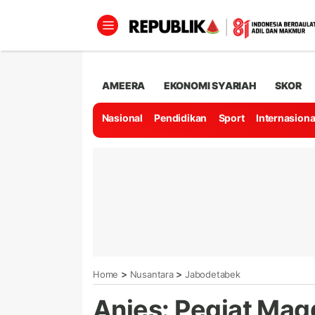
AMEERA
EKONOMI SYARIAH
SKOR
Nasional
Pendidikan
Sport
Internasiona
>
>
Home
Nusantara
Jabodetabek
Anies: Pegiat Ma