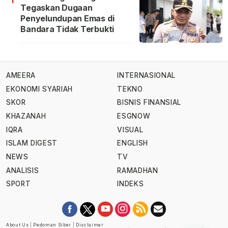
Tegaskan Dugaan
Penyelundupan Emas di
Bandara Tidak Terbukti
AMEERA
INTERNASIONAL
EKONOMI SYARIAH
TEKNO
SKOR
BISNIS FINANSIAL
KHAZANAH
ESGNOW
IQRA
VISUAL
ISLAM DIGEST
ENGLISH
NEWS
TV
ANALISIS
RAMADHAN
SPORT
INDEKS
About Us
|
Pedoman Siber
|
Disclaimer