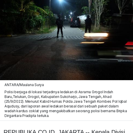
ANTARA/Maulana Surya
Polisi berjaga di lokasi terjadinya ledakan di Asrama Grogol Indah
Baru,Telukan, Grogol, Kabupaten Sukoharjo, Jawa Tengah, Ahad
(25/9/2022). Menurut Kabid Humas Polda Jawa Tengah Kombes Pol Iqbal
Aqudusy, dari laporan awal ledakan berasal dari sebuah paket dalam
wadah kardus coklat yang mengakibatkan seorang polisi bernama Bripka
Dirgantara Pradipta terluka.
REPUBLIKA.CO.ID, JAKARTA -- Kepala Divisi