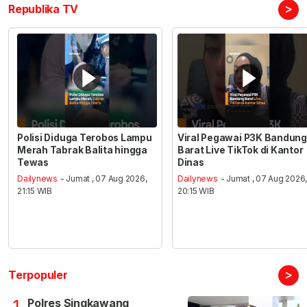
>
Republika TV
Polisi Diduga Terobos Lampu
Viral Pegawai P3K Bandung
Merah Tabrak Balita hingga
Barat Live TikTok di Kantor
Tewas
Dinas
Dailynews
- Jumat , 07 Aug 2026,
Dailynews
- Jumat , 07 Aug 2026
21:15 WIB
20:15 WIB
>
Terpopuler
Polres Singkawang
1