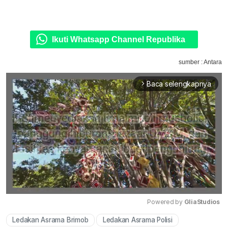
Ikuti Whatsapp Channel Republika
sumber : Antara
Baca selengkapnya
arrow_forward_ios
Powered by 
GliaStudios
Ledakan Asrama Brimob
Ledakan Asrama Polisi
Mute