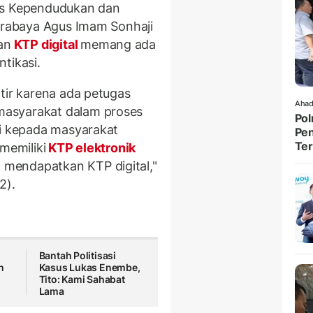
nas Kependudukan dan
Surabaya Agus Imam Sonhaji
an
KTP digital
memang ada
tikasi.
tir karena ada petugas
Ahad
asyarakat dalam proses
Pol
si kepada masyarakat
Pen
Ter
memiliki
KTP elektronik
mendapatkan KTP digital,"
2).
Bantah Politisasi
n
Kasus Lukas Enembe,
Tito: Kami Sahabat
Lama