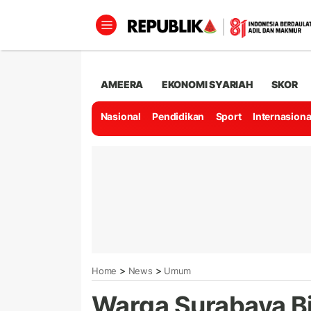
AMEERA
EKONOMI SYARIAH
SKOR
Nasional
Pendidikan
Sport
Internasiona
>
>
Home
News
Umum
Warga Surabaya B