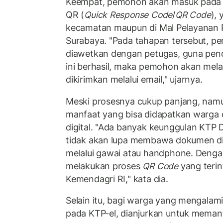
Keempat, pemohon akan masuk pada 
QR (
Quick Response Code
/
QR Code
), 
kecamatan maupun di Mal Pelayanan P
Surabaya. "Pada tahapan tersebut, 
diawetkan dengan petugas, guna penc
ini berhasil, maka pemohon akan mela
dikirimkan melalui email," ujarnya.
Meski prosesnya cukup panjang, nam
manfaat yang bisa didapatkan warg
digital. "Ada banyak keunggulan KTP D
tidak akan lupa membawa dokumen dig
melalui gawai atau handphone. Denga
melakukan proses
QR Code
yang terin
Kemendagri RI," kata dia.
Selain itu, bagi warga yang mengalam
pada KTP-el, dianjurkan untuk memanf