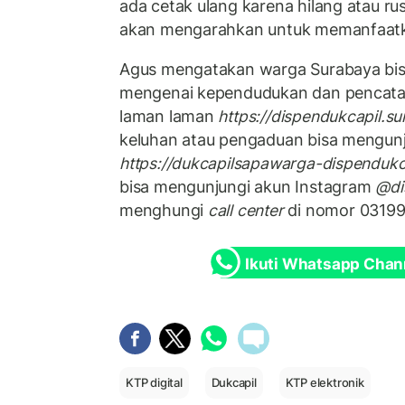
ada cetak ulang karena hilang atau r
akan mengarahkan untuk memanfaatkan 
Agus mengatakan warga Surabaya bis
mengenai kependudukan dan pencatat
laman laman
https://dispendukcapil.su
keluhan atau pengaduan bisa mengunj
https://dukcapilsapawarga-dispendukc
bisa mengunjungi akun Instagram
@di
menghungi
call center
di nomor 0319
Ikuti Whatsapp Chan
KTP digital
Dukcapil
KTP elektronik