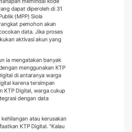
tahapan memindai kode
yang dapat diperoleh di 31
ublik (MPP) Siola
perangkat pemohon akan
ocokan data. Jika proses
kukan aktivasi akun yang
un ia mengatakan banyak
a dengan menggunakan KTP
igital di antaranya warga
ital karena tersimpan
n KTP Digital, warga cukup
tegrasi dengan data
i kehilangan atau kerusakan
aatkan KTP Digital. "Kalau