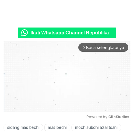
Ikuti Whatsapp Channel Republika
Baca selengkapnya
arrow_forward_ios
Powered by 
GliaStudios
sidang mas bechi
mas bechi
moch subchi azal tsani
Mute