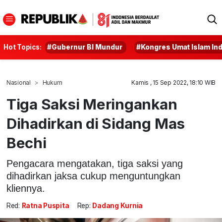
Hot Topics:
#Gubernur BI Mundur
#Kongres Umat Islam In
Nasional
Hukum
Kamis , 15 Sep 2022, 18:10 WIB
Tiga Saksi Meringankan
Dihadirkan di Sidang Mas
Bechi
Pengacara mengatakan, tiga saksi yang
dihadirkan jaksa cukup menguntungkan
kliennya.
Red:
Ratna Puspita
Rep:
Dadang Kurnia