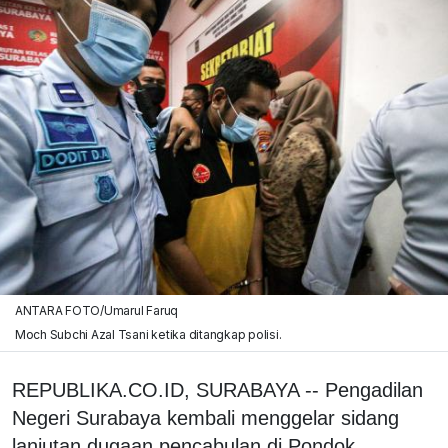
ANTARA FOTO/Umarul Faruq
Moch Subchi Azal Tsani ketika ditangkap polisi.
REPUBLIKA.CO.ID, SURABAYA -- Pengadilan
Negeri Surabaya kembali menggelar sidang
lanjutan dugaan pencabulan di Pondok