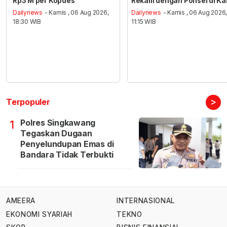
Rp3 M per Kopdes
Rekam dengan Ponsel di Ka
Dailynews
- Kamis , 06 Aug 2026,
Dailynews
- Kamis , 06 Aug 2026
18:30 WIB
11:15 WIB
>
Terpopuler
Polres Singkawang
1
Tegaskan Dugaan
Penyelundupan Emas di
Bandara Tidak Terbukti
AMEERA
INTERNASIONAL
EKONOMI SYARIAH
TEKNO