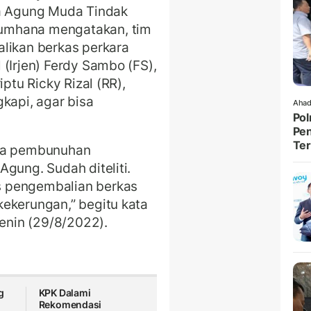
sa Agung Muda Tindak
umhana mengatakan, tim
likan berkas perkara
(Irjen) Ferdy Sambo (FS),
iptu Ricky Rizal (RR),
kapi, agar bisa
Ahad
Pol
Pen
Ter
ana pembunuhan
gung. Sudah diteliti.
s pengembalian berkas
ekerungan,” begitu kata
Senin (29/8/2022).
g
KPK Dalami
Rekomendasi