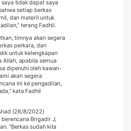
 saya tidak dapat saya
 bahwa setiap berkas
il, dan materil untuk
dilan,” terang Fadhil.
utkan, timnya akan segera
rkas perkara, dan
dik untuk kelengkapan
ya Allah, apabila semua
sa dipenuhi oleh kawan-
kami akan segera
ana ini ke pengadilan,
da,” kata Fadhil
 Ahad (28/8/2022)
erencana Brigadir J,
an. “Berkas sudah kita