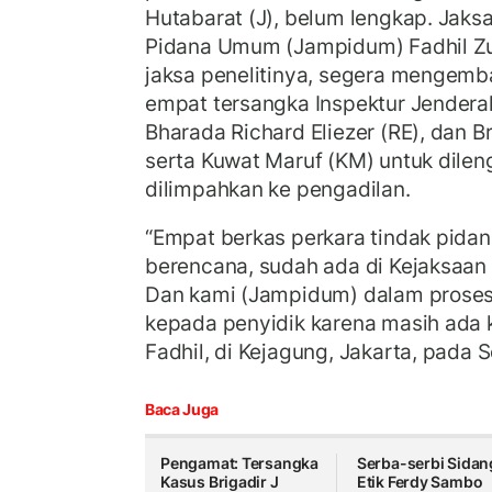
Hutabarat (J), belum lengkap. Jak
Pidana Umum (Jampidum) Fadhil Z
jaksa penelitinya, segera mengemba
empat tersangka Inspektur Jenderal 
Bharada Richard Eliezer (RE), dan Br
serta Kuwat Maruf (KM) untuk dileng
dilimpahkan ke pengadilan.
“Empat berkas perkara tindak pid
berencana, sudah ada di Kejaksaan A
Dan kami (Jampidum) dalam prose
kepada penyidik karena masih ada k
Fadhil, di Kejagung, Jakarta, pada 
Baca Juga
Pengamat: Tersangka
Serba-serbi Sidan
Kasus Brigadir J
Etik Ferdy Sambo