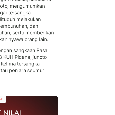
ryoto, mengumumkan
agai tersangka
 dituduh melakukan
pembunuhan, dan
han, serta memberikan
kan nyawa orang lain.
engan sangkaan Pasal
8 KUH Pidana, juncto
 Kelima tersangka
atau penjara seumur