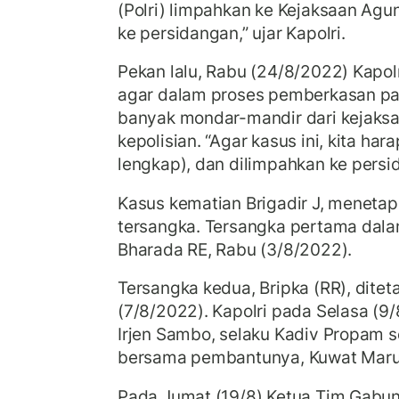
(Polri) limpahkan ke Kejaksaan Agu
ke persidangan,” ujar Kapolri.
Pekan lalu, Rabu (24/8/2022) Kapo
agar dalam proses pemberkasan para
banyak mondar-mandir dari kejaksa
kepolisian. “Agar kasus ini, kita ha
lengkap), dan dilimpahkan ke persid
Kasus kematian Brigadir J, menetap
tersangka. Tersangka pertama dalam
Bharada RE, Rabu (3/8/2022).
Tersangka kedua, Bripka (RR), dite
(7/8/2022). Kapolri pada Selasa 
Irjen Sambo, selaku Kadiv Propam s
bersama pembantunya, Kuwat Maru
Pada Jumat (19/8) Ketua Tim Gabun