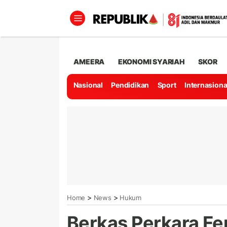
AMEERA
EKONOMI SYARIAH
SKOR
Nasional
Pendidikan
Sport
Internasiona
>
>
Home
News
Hukum
Berkas Perkara F