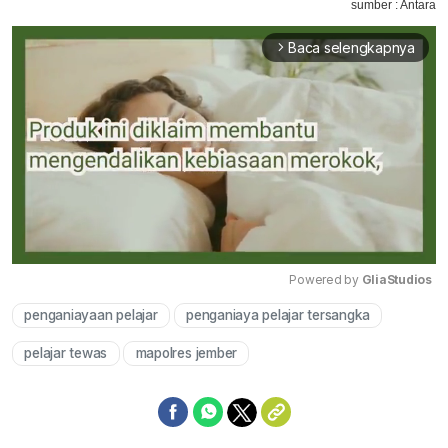
sumber : Antara
Baca selengkapnya
arrow_forward_ios
Powered by 
GliaStudios
penganiayaan pelajar
penganiaya pelajar tersangka
Mute
pelajar tewas
mapolres jember