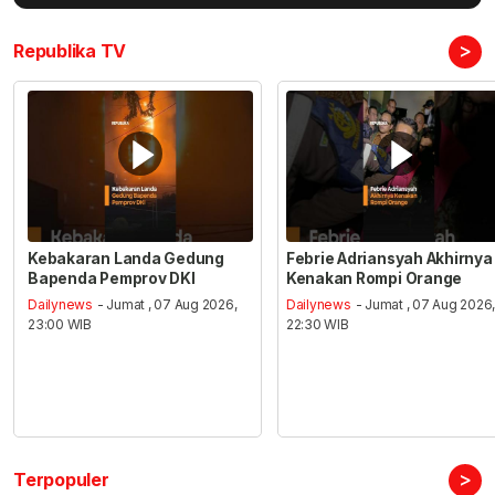
>
Republika TV
Kebakaran Landa Gedung
Febrie Adriansyah Akhirnya
Bapenda Pemprov DKI
Kenakan Rompi Orange
Dailynews
- Jumat , 07 Aug 2026,
Dailynews
- Jumat , 07 Aug 2026
23:00 WIB
22:30 WIB
>
Terpopuler