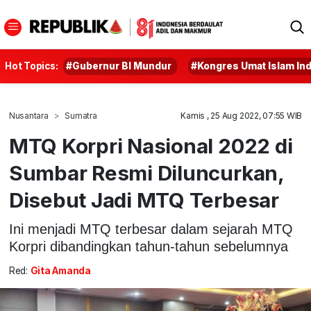
Hot Topics:
#Gubernur BI Mundur
#Kongres Umat Islam In
Nusantara
Sumatra
Kamis , 25 Aug 2022, 07:55 WIB
MTQ Korpri Nasional 2022 di
Sumbar Resmi Diluncurkan,
Disebut Jadi MTQ Terbesar
Ini menjadi MTQ terbesar dalam sejarah MTQ
Korpri dibandingkan tahun-tahun sebelumnya
Red:
Gita Amanda