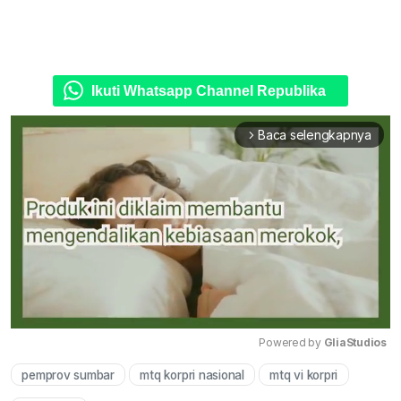
Ikuti Whatsapp Channel Republika
Baca selengkapnya
arrow_forward_ios
Powered by 
GliaStudios
pemprov sumbar
mtq korpri nasional
mtq vi korpri
Mute