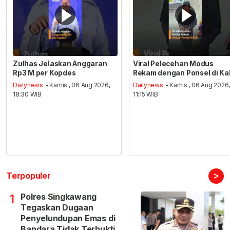
Zulhas Jelaskan Anggaran
Viral Pelecehan Modus
Rp3 M per Kopdes
Rekam dengan Ponsel di Ka
Dailynews
- Kamis , 06 Aug 2026,
Dailynews
- Kamis , 06 Aug 2026
18:30 WIB
11:15 WIB
>
Terpopuler
Polres Singkawang
1
Tegaskan Dugaan
Penyelundupan Emas di
Bandara Tidak Terbukti