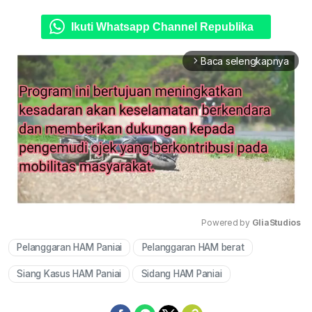
Ikuti Whatsapp Channel Republika
Baca selengkapnya
arrow_forward_ios
Powered by 
GliaStudios
Pelanggaran HAM Paniai
Pelanggaran HAM berat
Mute
Siang Kasus HAM Paniai
Sidang HAM Paniai