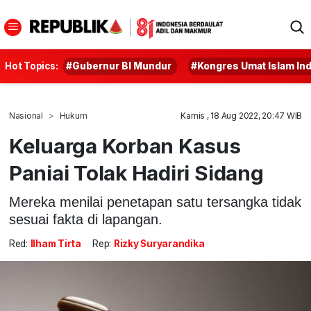
Hot Topics:
#Gubernur BI Mundur
#Kongres Umat Islam In
Nasional
Hukum
Kamis , 18 Aug 2022, 20:47 WIB
Keluarga Korban Kasus
Paniai Tolak Hadiri Sidang
Mereka menilai penetapan satu tersangka tidak
sesuai fakta di lapangan.
Red:
Ilham Tirta
Rep:
Rizky Suryarandika