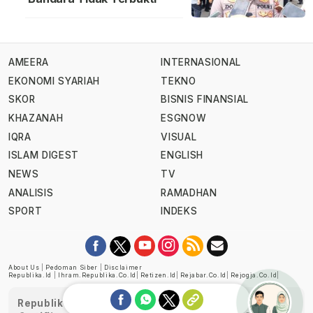
AMEERA
INTERNASIONAL
EKONOMI SYARIAH
TEKNO
SKOR
BISNIS FINANSIAL
KHAZANAH
ESGNOW
IQRA
VISUAL
ISLAM DIGEST
ENGLISH
NEWS
TV
ANALISIS
RAMADHAN
SPORT
INDEKS
About Us
|
Pedoman Siber
|
Disclaimer
Republika.id
|
Ihram.republika.co.id
|
Retizen.id
|
Rejabar.co.id
|
Rejogja.co.id
|
Republika telah diverifikasi oleh Dewan Pers