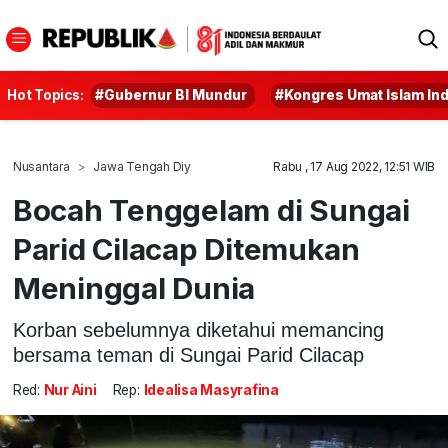
Hot Topics:
#Gubernur BI Mundur
#Kongres Umat Islam In
Nusantara
Jawa Tengah Diy
Rabu , 17 Aug 2022, 12:51 WIB
Bocah Tenggelam di Sungai
Parid Cilacap Ditemukan
Meninggal Dunia
Korban sebelumnya diketahui memancing
bersama teman di Sungai Parid Cilacap
Red:
Nur Aini
Rep:
Idealisa Masyrafina