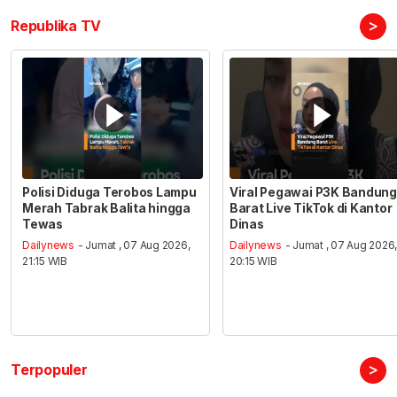
>
Republika TV
Polisi Diduga Terobos Lampu
Viral Pegawai P3K Bandung
Merah Tabrak Balita hingga
Barat Live TikTok di Kantor
Tewas
Dinas
Dailynews
- Jumat , 07 Aug 2026,
Dailynews
- Jumat , 07 Aug 2026
21:15 WIB
20:15 WIB
>
Terpopuler