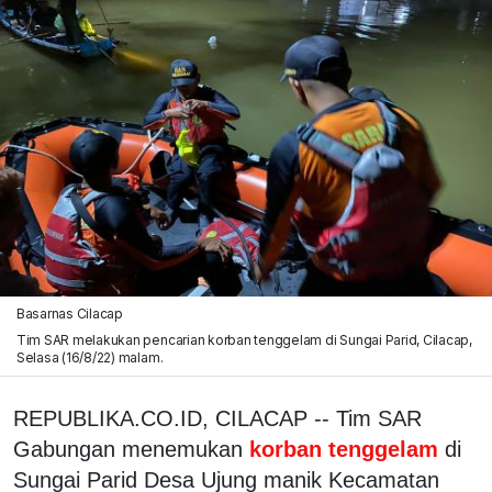
Basarnas Cilacap
Tim SAR melakukan pencarian korban tenggelam di Sungai Parid, Cilacap,
Selasa (16/8/22) malam.
REPUBLIKA.CO.ID, CILACAP -- Tim SAR
Gabungan menemukan
korban tenggelam
di
Sungai Parid Desa Ujung manik Kecamatan