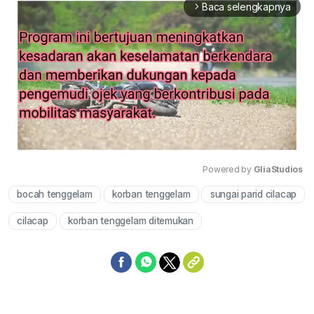
Baca selengkapnya
arrow_forward_ios
Powered by 
GliaStudios
bocah tenggelam
korban tenggelam
sungai parid cilacap
Mute
cilacap
korban tenggelam ditemukan