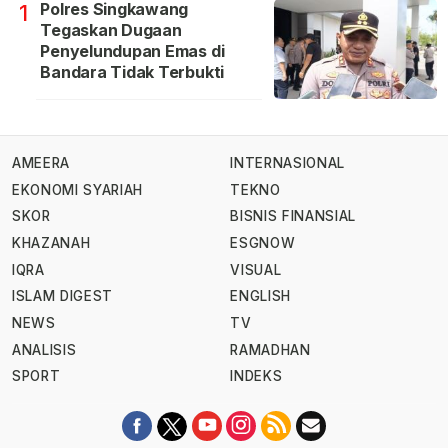
Polres Singkawang
1
Tegaskan Dugaan
Penyelundupan Emas di
Bandara Tidak Terbukti
AMEERA
INTERNASIONAL
EKONOMI SYARIAH
TEKNO
SKOR
BISNIS FINANSIAL
KHAZANAH
ESGNOW
IQRA
VISUAL
ISLAM DIGEST
ENGLISH
NEWS
TV
ANALISIS
RAMADHAN
SPORT
INDEKS