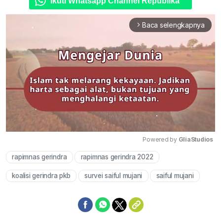
Ikuti Whatsapp Channel Republika
Baca selengkapnya
arrow_forward_ios
Powered by 
GliaStudios
rapimnas gerindra
rapimnas gerindra 2022
Mute
koalisi gerindra pkb
survei saiful mujani
saiful mujani