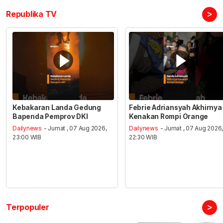
>
Republika TV
Kebakaran Landa Gedung
Febrie Adriansyah Akhirnya
Bapenda Pemprov DKI
Kenakan Rompi Orange
Dailynews
- Jumat , 07 Aug 2026,
Dailynews
- Jumat , 07 Aug 2026
23:00 WIB
22:30 WIB
>
Terpopuler