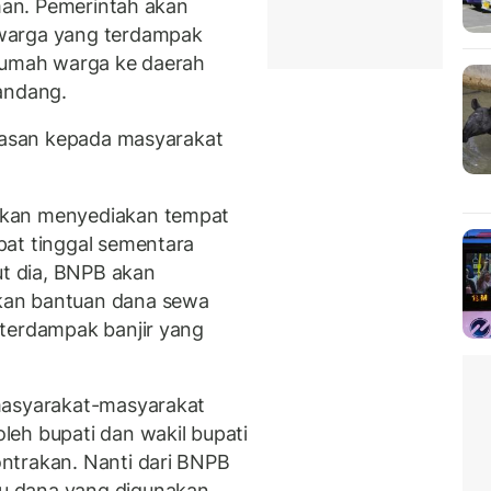
aman. Pemerintah akan
warga yang terdampak
 rumah warga ke daerah
andang.
elasan kepada masyarakat
akan menyediakan tempat
pat tinggal sementara
ut dia, BNPB akan
kan bantuan dana sewa
 terdampak banjir yang
masyarakat-masyarakat
eh bupati dan wakil bupati
ntrakan. Nanti dari BNPB
u dana yang digunakan