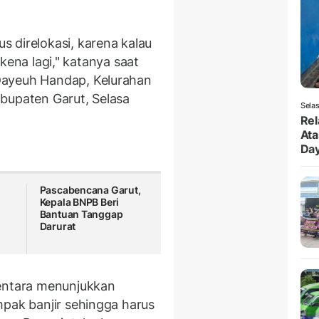
 direlokasi, karena kalau
erkena lagi," katanya saat
Dayeuh Handap, Kelurahan
bupaten Garut, Selasa
Selas
Rel
Ata
Da
Pascabencana Garut,
Kepala BNPB Beri
Bantuan Tanggap
Darurat
mentara menunjukkan
mpak banjir sehingga harus