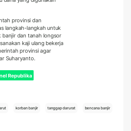
tah provinsi dan
s langkah-langkah untuk
anjir dan tanah longsor
sanakan kaji ulang bekerja
rintah provinsi agar
jar Suharyanto.
nel Republika
arut
korban banjir
tanggap darurat
bencana banjir