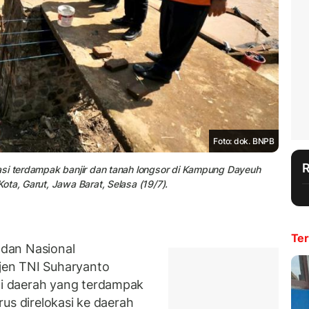
Foto: dok. BNPB
asi terdampak banjir dan tanah longsor di Kampung Dayeuh
ta, Garut, Jawa Barat, Selasa (19/7).
Ter
dan Nasional
jen TNI Suharyanto
i daerah yang terdampak
us direlokasi ke daerah