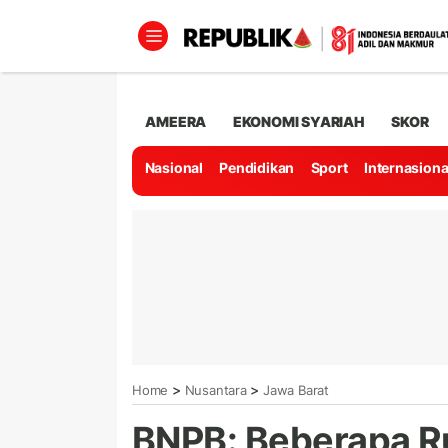
AMEERA
EKONOMI SYARIAH
SKOR
Nasional
Pendidikan
Sport
Internasiona
>
>
Home
Nusantara
Jawa Barat
BNPB: Beberapa R