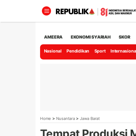
AMEERA
EKONOMI SYARIAH
SKOR
Nasional
Pendidikan
Sport
Internasiona
>
>
Home
Nusantara
Jawa Barat
Tempat Produksi M