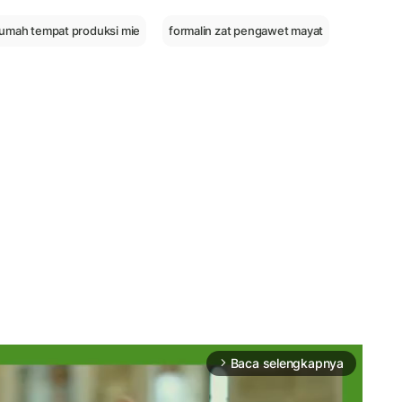
umah tempat produksi mie
formalin zat pengawet mayat
Baca selengkapnya
arrow_forward_ios