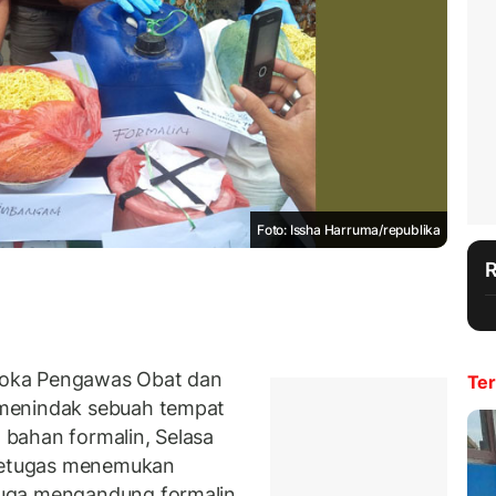
Foto: Issha Harruma/republika
oka Pengawas Obat dan
Ter
menindak sebuah tempat
bahan formalin, Selasa
 petugas menemukan
uga mengandung formalin.