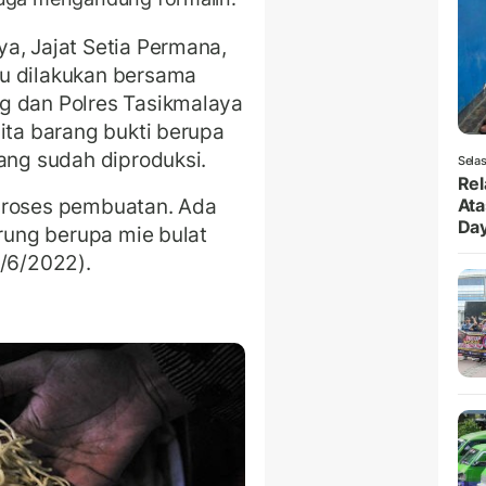
a, Jajat Setia Permana,
u dilakukan bersama
g dan Polres Tasikmalaya
ita barang bukti berupa
yang sudah diproduksi.
Selas
Rel
proses pembuatan. Ada
Ata
Da
arung berupa mie bulat
5/6/2022).