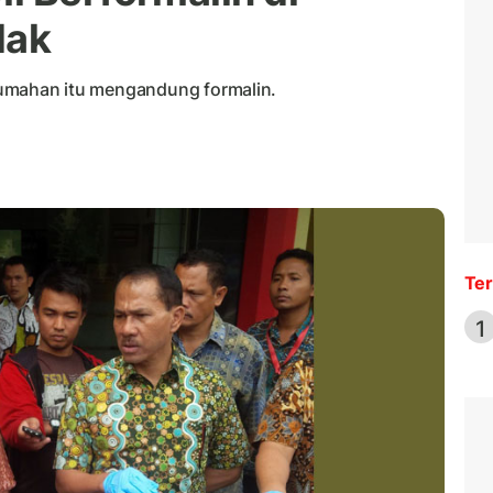
dak
i rumahan itu mengandung formalin.
Ter
1