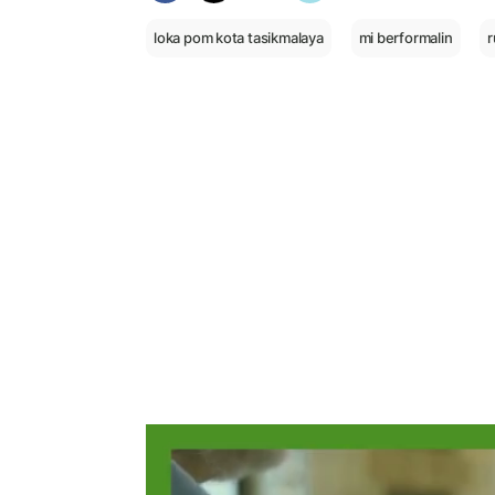
loka pom kota tasikmalaya
mi berformalin
r