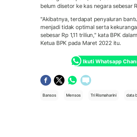
belum disetor ke kas negara sebesar Rp 
"Akibatnya, terdapat penyaluran ba
menjadi tidak optimal serta kekuran
sebesar Rp 1,11 triliun," kata BPK da
Ketua BPK pada Maret 2022 itu.
Ikuti Whatsapp Chan
Bansos
Mensos
Tri Rismaharini
data 