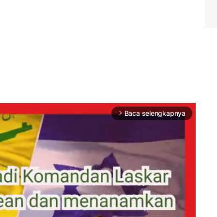
Baca selengkapnya
arrow_forward_ios