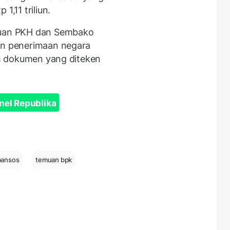
1,11 triliun.
ntuan PKH dan Sembako
gan penerimaan negara
lam dokumen yang diteken
nel Republika
bansos
temuan bpk