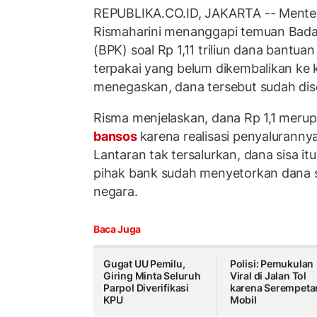
REPUBLIKA.CO.ID, JAKARTA -- Menteri
Rismaharini menanggapi temuan Bad
(BPK) soal Rp 1,11 triliun dana bantuan
terpakai yang belum dikembalikan ke 
menegaskan, dana tersebut sudah dis
Risma menjelaskan, dana Rp 1,1 merup
bansos
karena realisasi penyalurannya
Lantaran tak tersalurkan, dana sisa itu
pihak bank sudah menyetorkan dana si
negara.
Baca Juga
Gugat UU Pemilu,
Polisi: Pemukulan
Giring Minta Seluruh
Viral di Jalan Tol
Parpol Diverifikasi
karena Serempeta
KPU
Mobil