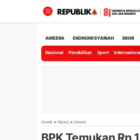
AMEERA
EKONOMI SYARIAH
SKOR
Nasional
Pendidikan
Sport
Internasiona
>
>
Home
News
Umum
BPK Temukan Rp 1