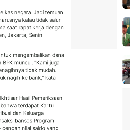
 ke kas negara. Jadi temuan
harusnya kalau tidak salur
ma saat rapat kerja dengan
en, Jakarta, Senin
untuk mengembalikan dana
an BPK muncul. "Kami juga
menagihnya tidak mudah.
tuk nagih ke bank," kata
khtisar Hasil Pemeriksaan
 bahwa terdapat Kartu
ribusi dan Keluarga
nsaksi bansos Program
dengan nilai saldo yang