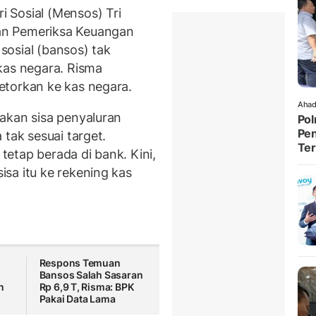
 Sosial (Mensos) Tri
an Pemeriksa Keuangan
 sosial (bansos) tak
kas negara. Risma
etorkan ke kas negara.
Ahad
akan sisa penyaluran
Pol
Pen
 tak sesuai target.
Ter
 tetap berada di bank. Kini,
sa itu ke rekening kas
Respons Temuan
Bansos Salah Sasaran
n
Rp 6,9 T, Risma: BPK
Pakai Data Lama