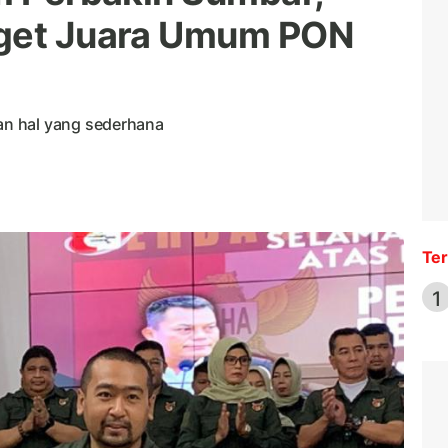
rget Juara Umum PON
n hal yang sederhana
Ter
1