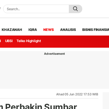
KHAZANAH
IQRA
NEWS
ANALISIS
BISNIS FINANSI
l
UBSI
Telko Highlight
Advertisement
Ahad 05 Jun 2022 17:53 WIB
um Perbakin Sumbar,