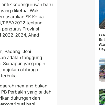
elantik kepengurusan baru
yang diketuai Wakil
erdasarakan SK Ketua
U/PB/V/2022 tentang
 pengurus Provinsi
ti 2022-2024, Ahad
Selas
Rel
Ata
Da
n, Padang, Joni
san adalah tanggung
. Siapapun yang ingin
emajukan olahraga
terbuka.
i daerah memang bukan
u, PB Perbakin yang sudah
erikan dukungan dan
berkontribusi bagi