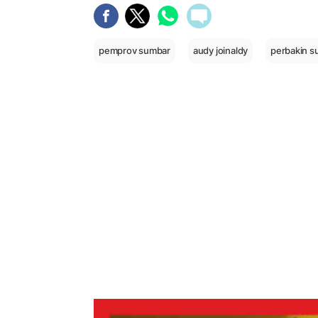
pemprov sumbar
audy joinaldy
perbakin s