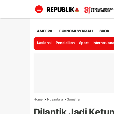
AMEERA
EKONOMI SYARIAH
SKOR
Nasional
Pendidikan
Sport
Internasiona
>
>
Home
Nusantara
Sumatra
Dilantik Jadi Ket