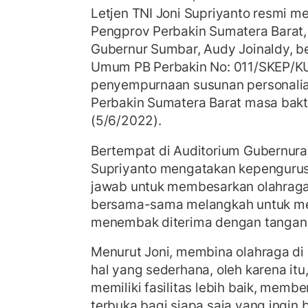
Letjen TNI Joni Supriyanto resmi m
Pengprov Perbakin Sumatera Barat, 
Gubernur Sumbar, Audy Joinaldy, b
Umum PB Perbakin No: 011/SKEP/K
penyempurnaan susunan personalia
Perbakin Sumatera Barat masa bak
(5/6/2022).
Bertempat di Auditorium Gubernura
Supriyanto mengatakan kepenguru
jawab untuk membesarkan olahraga
bersama-sama melangkah untuk m
menembak diterima dengan tangan 
Menurut Joni, membina olahraga d
hal yang sederhana, oleh karena it
memiliki fasilitas lebih baik, memb
terbuka bagi siapa saja yang ingin 