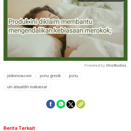
Powered by 
GliaStudios
jatimnow.com
pcnu gresik
pcnu
Mute
uin alauddin makassar
Berita Terkait