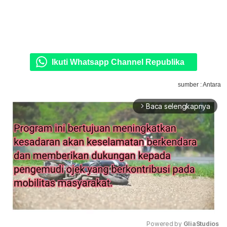
Ikuti Whatsapp Channel Republika
sumber : Antara
Baca selengkapnya
arrow_forward_ios
Powered by 
GliaStudios