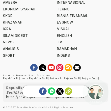
AMEERA
INTERNASIONAL
EKONOMI SYARIAH
TEKNO
SKOR
BISNIS FINANSIAL
KHAZANAH
ESGNOW
IQRA
VISUAL
ISLAM DIGEST
ENGLISH
NEWS
TV
ANALISIS
RAMADHAN
SPORT
INDEKS
About Us
|
Pedoman Siber
|
Disclaimer
Republika.id
|
Ihram.republika.co.id
|
Retizen.id
|
Rejabar.co.id
|
Rejogja.co.id
|
Republika telah diverifikasi oleh Dewan Pers
Sertifikat Nomor 1058/DP-Verifikasi/K/XII/2022
https://dewanpers.or.id/data/perusahaanpers
Ask me!
© 2026 PT Republika Media Mandiri - All Rights Reserved.