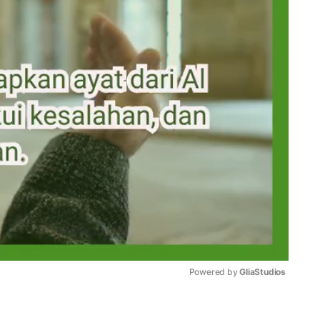
Powered by 
GliaStudios
Mute