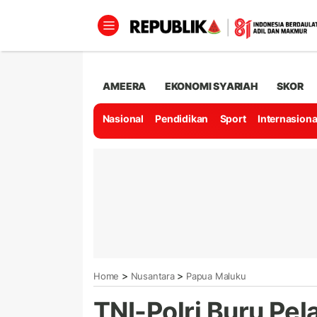
AMEERA
EKONOMI SYARIAH
SKOR
Nasional
Pendidikan
Sport
Internasiona
>
>
Home
Nusantara
Papua Maluku
TNI-Polri Buru Pe