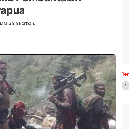
Papua
asi para korban.
Ter
1