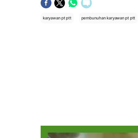
karyawan pt ptt
pembunuhan karyawan pt ptt