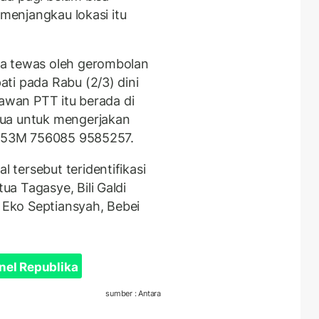
 menjangkau lokasi itu
ga tewas oleh gerombolan
ti pada Rabu (2/3) dini
yawan PTT itu berada di
pua untuk mengerjakan
CO 53M 756085 9585257.
tersebut teridentifikasi
a Tagasye, Bili Galdi
, Eko Septiansyah, Bebei
nel Republika
sumber : Antara