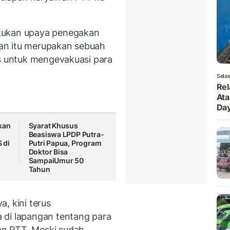
kukan upaya penegakan
an itu merupakan sebuah
us untuk mengevakuasi para
Selas
Rel
Ata
Da
kan
Syarat Khusus
Beasiswa LPDP Putra-
 di
Putri Papua, Program
Doktor Bisa
SampaiUmur 50
Tahun
, kini terus
 di lapangan tentang para
n PTT. Meski sudah