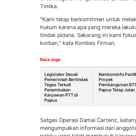
Timika.
"Kami tetap berkomitmen untuk mela
hukum karena apa yang mereka lakuk
tindak pidana. Sekarang ini kami fok
korban," kata Kombes Firman.
Baca Juga
Legislator Desak
Kemkominfo Pasti
Pemerintah Bertindak
Proyek
Tegas Terkait
Pembangunan BTS
Penembakan
Papua Tetap Jalan
Karyawan PTT di
Papua
Satgas Operasi Damai Cartenz, katanya
mengumpulkan informasi dari anggota
pelaku yang telah membunuh karyawa