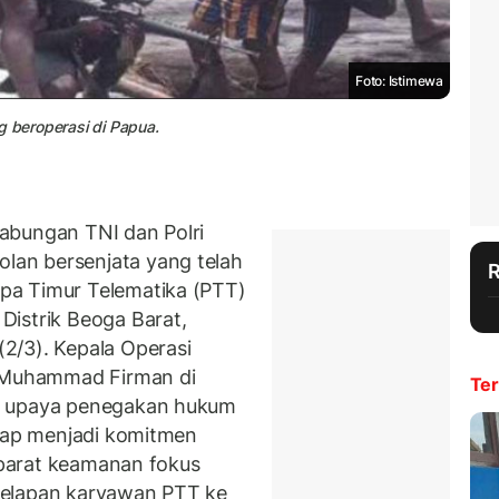
Foto: Istimewa
g beroperasi di Papua.
abungan TNI dan Polri
an bersenjata yang telah
pa Timur Telematika (PTT)
Distrik Beoga Barat,
2/3). Kepala Operasi
i Muhammad Firman di
Ter
n upaya penegakan hukum
etap menjadi komitmen
 aparat keamanan fokus
delapan karyawan PTT ke