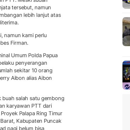
njata tersebut, namun
bangan lebih lanjut atas
iterima.
si, namun kami perlu
mbes Firman.
iminal Umum Polda Papua
pelaku penyerangan
mlah sekitar 10 orang
rry Aibon alias Aibon
k buah salah satu gembong
an karyawan PTT dari
3 Proyek Palapa Ring Timur
 Barat, Kabupaten Puncak
ad pagi belum bisa