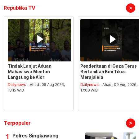
>
Republika TV
Tindak Lanjut Aduan
Penderitaan di Gaza Terus
Mahasiswa Mentan
Bertambah Kini Tikus
Langsung ke Alor
Merajalela
Dailynews
- Ahad , 09 Aug 2026,
Dailynews
- Ahad , 09 Aug 2026,
18:15 WIB
17:00 WIB
>
Terpopuler
Polres Singkawang
1