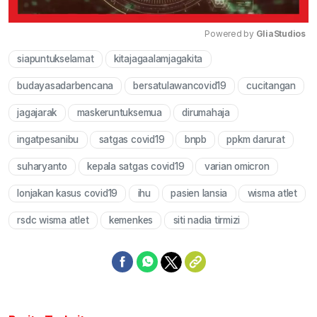
Powered by 
GliaStudios
siapuntukselamat
kitajagaalamjagakita
Mute
budayasadarbencana
bersatulawancovid19
cucitangan
jagajarak
maskeruntuksemua
dirumahaja
ingatpesanibu
satgas covid19
bnpb
ppkm darurat
suharyanto
kepala satgas covid19
varian omicron
lonjakan kasus covid19
ihu
pasien lansia
wisma atlet
rsdc wisma atlet
kemenkes
siti nadia tirmizi