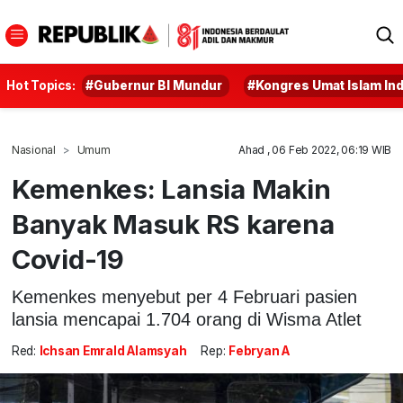
Hot Topics:
#Gubernur BI Mundur
#Kongres Umat Islam In
Nasional
Umum
Ahad , 06 Feb 2022, 06:19 WIB
Kemenkes: Lansia Makin
Banyak Masuk RS karena
Covid-19
Kemenkes menyebut per 4 Februari pasien
lansia mencapai 1.704 orang di Wisma Atlet
Red:
Ichsan Emrald Alamsyah
Rep:
Febryan A