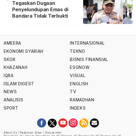
Tegaskan Dugaan
Penyelundupan Emas di
Bandara Tidak Terbukti
AMEERA
INTERNASIONAL
EKONOMI SYARIAH
TEKNO
SKOR
BISNIS FINANSIAL
KHAZANAH
ESGNOW
IQRA
VISUAL
ISLAM DIGEST
ENGLISH
NEWS
TV
ANALISIS
RAMADHAN
SPORT
INDEKS
About Us
|
Pedoman Siber
|
Disclaimer
Republika.id
|
Ihram.republika.co.id
|
Retizen.id
|
Rejabar.co.id
|
Rejogja.co.id
|