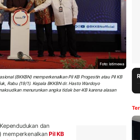
Foto: istimewa
ional (BKKBN) memperkenalkan Pil KB Progestin atau Pil KB
uk, Rabu (19/1). Kepala BKKBN dr. Hasto Wardoyo
dimaksudkan menurunkan angka tidak ber-KB karena alasan
Ter
 Kependudukan dan
N) memperkenalkan
Pil KB