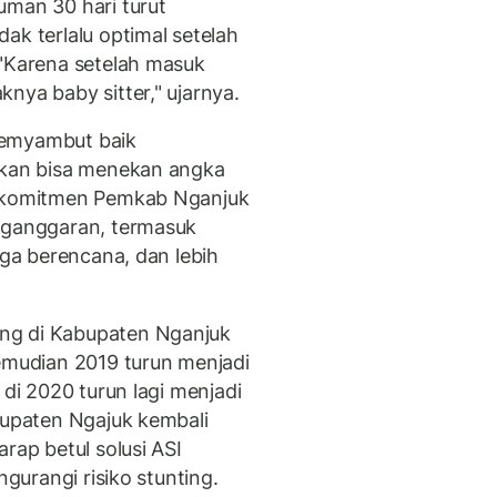
uman 30 hari turut
ak terlalu optimal setelah
 "Karena setelah masuk
nya baby sitter," ujarnya.
memyambut baik
sikan bisa menekan angka
n komitmen Pemkab Nganjuk
enganggaran, termasuk
rga berencana, dan lebih
ng di Kabupaten Nganjuk
Kemudian 2019 turun menjadi
 di 2020 turun lagi menjadi
bupaten Ngajuk kembali
rap betul solusi ASI
ngurangi risiko stunting.