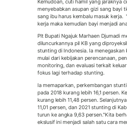
Kemudoan, cuti hamil yang jaraknya c
menyebabkan asupan gizi sang bayi tid
sang ibu harus kembalu masuk kerja.
kerja maka kemudian bayi menjadi anak
Plt Bupati Ngajuk Marhaen Djumadi 
diluncurkannya pil KB yang diproyek
stunting di Indonesia. Ia menegaska
mulai dari kebijakan perencanaan, p
monitoring, dan evaluasi terkait kelua
fokus lagi terhadap stunting.
Ia memaparkan, perkembangan stunti
pada 2018 kurang lebih 16,1 persen. 
kurang lebih 11,48 persen. Selanjutnya
11,01 persen, dan 2021 stunting di Ka
turun ke angka 9,63 persen."Kita berha
ekslusif ini menjadi salah satu cara me