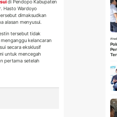
sui
di Pendopo Kabupaten
r. Hasto Wardoyo
 tersebut dimaksudkan
a alasan menyusui.
stin tersebut tidak
Ahad
k menganggu kelancaran
Pol
ui secara eksklusif
Pen
ami untuk mencegah
Ter
n pertama setelah