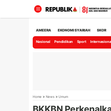
AMEERA
EKONOMI SYARIAH
SKOR
Nasional
Pendidikan
Sport
Internasiona
>
>
Home
News
Umum
BKKBN Perkenalkan