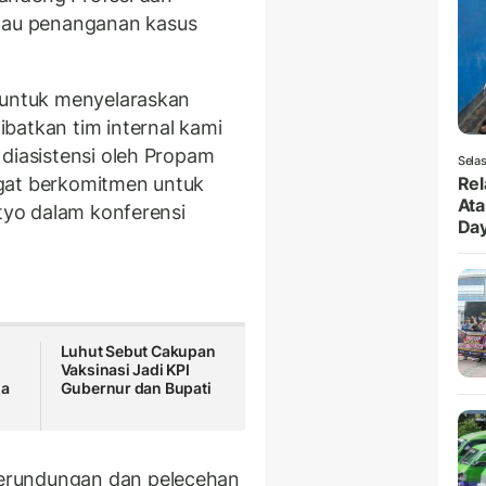
au penanganan kasus
 untuk menyelaraskan
batkan tim internal kami
 diasistensi oleh Propam
Selas
gat berkomitmen untuk
Rel
Ata
etyo dalam konferensi
Da
Luhut Sebut Cakupan
Vaksinasi Jadi KPI
ja
Gubernur dan Bupati
erundungan dan pelecehan