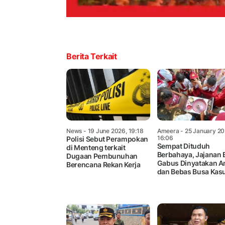
Berita Terkait
News
- 19 June 2026, 19:18
Ameera
- 25 January 20
16:06
Polisi Sebut Perampokan
Sempat Dituduh
di Menteng terkait
Berbahaya, Jajanan 
Dugaan Pembunuhan
Gabus Dinyatakan 
Berencana Rekan Kerja
dan Bebas Busa Kas