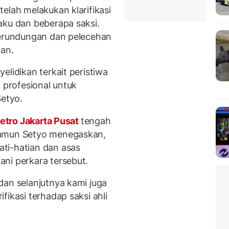
elah melakukan klarifikasi
aku dan beberapa saksi.
perundungan dan pelecehan
kan.
elidikan terkait peristiwa
n profesional untuk
Setyo.
etro Jakarta Pusat
tengah
Namun Setyo menegaskan,
ti-hatian dan asas
ni perkara tersebut.
dan selanjutnya kami juga
fikasi terhadap saksi ahli