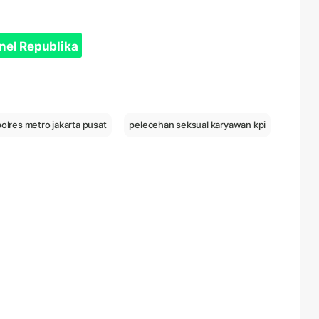
nel Republika
polres metro jakarta pusat
pelecehan seksual karyawan kpi