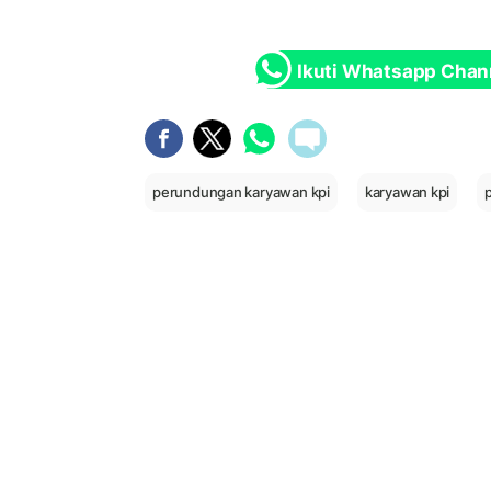
Ikuti Whatsapp Chan
perundungan karyawan kpi
karyawan kpi