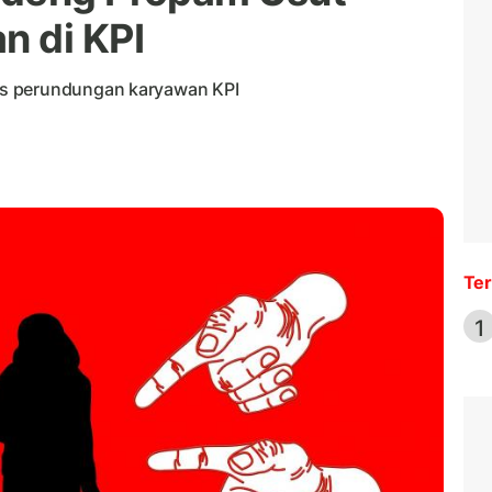
n di KPI
us perundungan karyawan KPI
Ter
1