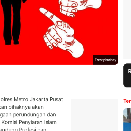
Foto: pixabay
lres Metro Jakarta Pusat
Ter
kan pihaknya akan
ugaan perundungan dan
 Komisi Penyiaran Islam
andeng Profesi dan