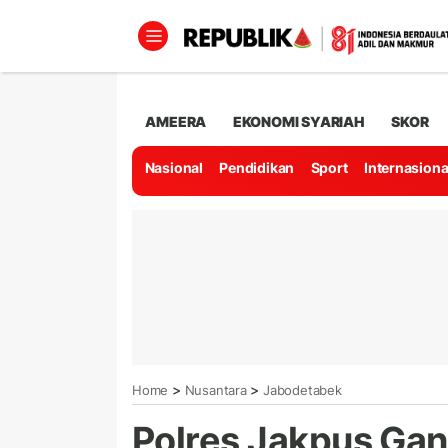
AMEERA
EKONOMI SYARIAH
SKOR
Nasional
Pendidikan
Sport
Internasiona
>
>
Home
Nusantara
Jabodetabek
Polres Jakpus Ga