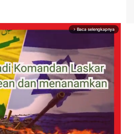
Baca selengkapnya
arrow_forward_ios