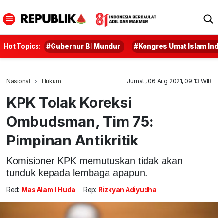
Hot Topics:
#Gubernur BI Mundur
#Kongres Umat Islam In
Nasional
Hukum
Jumat , 06 Aug 2021, 09:13 WIB
KPK Tolak Koreksi
Ombudsman, Tim 75:
Pimpinan Antikritik
Komisioner KPK memutuskan tidak akan
tunduk kepada lembaga apapun.
Red:
Mas Alamil Huda
Rep:
Rizkyan Adiyudha