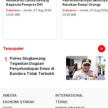
Kebakaran Landa Gedung
Febrie Adriansyah Akhirnya
Bapenda Pemprov DKI
Kenakan Rompi Orange
Dailynews
- Jumat , 07 Aug 2026,
Dailynews
- Jumat , 07 Aug 2026
23:00 WIB
22:30 WIB
>
Terpopuler
Polres Singkawang
1
Tegaskan Dugaan
Penyelundupan Emas di
Bandara Tidak Terbukti
AMEERA
INTERNASIONAL
EKONOMI SYARIAH
TEKNO