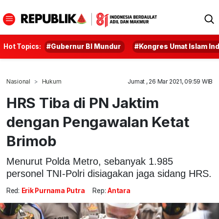
Hot Topics:
#Gubernur BI Mundur
#Kongres Umat Islam In
Nasional
Hukum
Jumat , 26 Mar 2021, 09:59 WIB
HRS Tiba di PN Jaktim
dengan Pengawalan Ketat
Brimob
Menurut Polda Metro, sebanyak 1.985
personel TNI-Polri disiagakan jaga sidang HRS.
Red:
Erik Purnama Putra
Rep:
Antara