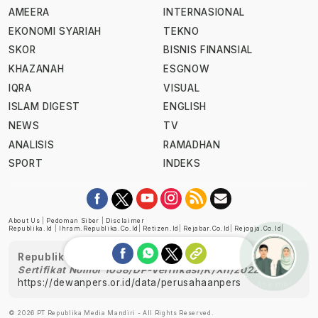
AMEERA
INTERNASIONAL
EKONOMI SYARIAH
TEKNO
SKOR
BISNIS FINANSIAL
KHAZANAH
ESGNOW
IQRA
VISUAL
ISLAM DIGEST
ENGLISH
NEWS
TV
ANALISIS
RAMADHAN
SPORT
INDEKS
About Us
|
Pedoman Siber
|
Disclaimer
Republika.id
|
Ihram.republika.co.id
|
Retizen.id
|
Rejabar.co.id
|
Rejogja.co.id
|
Republika telah diverifikasi oleh Dewan Pers
Sertifikat Nomor 1058/DP-Verifikasi/K/XII/2022
https://dewanpers.or.id/data/perusahaanpers
Ask me!
© 2026 PT Republika Media Mandiri - All Rights Reserved.