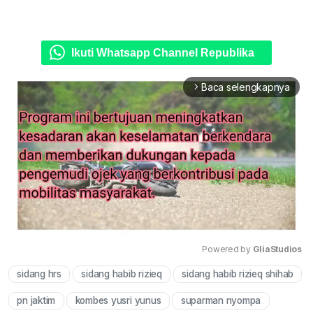
Ikuti Whatsapp Channel Republika
Baca selengkapnya
arrow_forward_ios
Powered by 
GliaStudios
sidang hrs
sidang habib rizieq
sidang habib rizieq shihab
Mute
pn jaktim
kombes yusri yunus
suparman nyompa