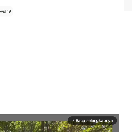
vid 19
Baca selengkapnya
arrow_forward_ios