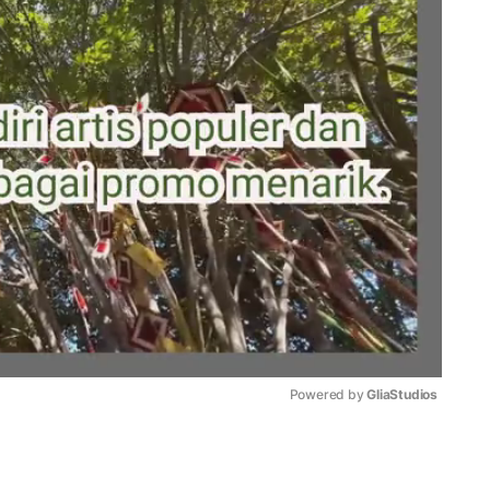
Powered by 
GliaStudios
Mute