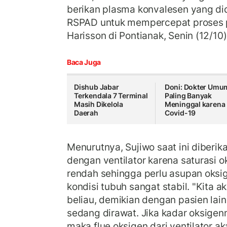
berikan plasma konvalesen yang di
RSPAD untuk mempercepat proses 
Harisson di Pontianak, Senin (12/10)
Baca Juga
Dishub Jabar
Doni: Dokter Umu
Terkendala 7 Terminal
Paling Banyak
Masih Dikelola
Meninggal karena
Daerah
Covid-19
Menurutnya, Sujiwo saat ini diberik
dengan ventilator karena saturasi 
rendah sehingga perlu asupan oksi
kondisi tubuh sangat stabil. "Kita a
beliau, demikian dengan pasien lain
sedang dirawat. Jika kadar oksige
maka flue oksigen dari ventilator a