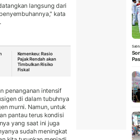
datangkan langsung dari
penyembuhannya," kata
.
Sabt
Son
m
Kemenkeu: Rasio
Pas
Pajak Rendah akan
Timbulkan Risiko
Fiskal
an penanganan intensif
oksigen di dalam tubuhnya
gen murni. Namun, untuk
kan pantau terus kondisi
nya yang saat ini juga
nnyanya sudah meningkat
kan kita turunkan menjadi