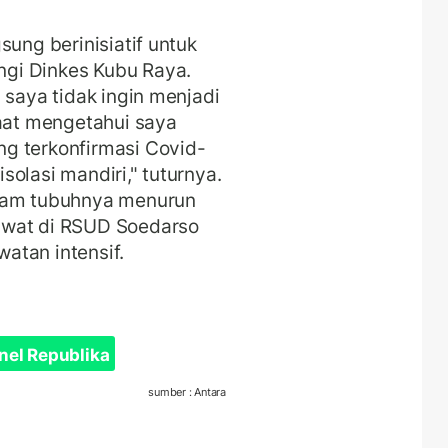
.
sung berinisiatif untuk
gi Dinkes Kubu Raya.
 saya tidak ingin menjadi
saat mengetahui saya
g terkonfirmasi Covid-
olasi mandiri," tuturnya.
alam tubuhnya menurun
awat di RSUD Soedarso
atan intensif.
nel Republika
sumber : Antara