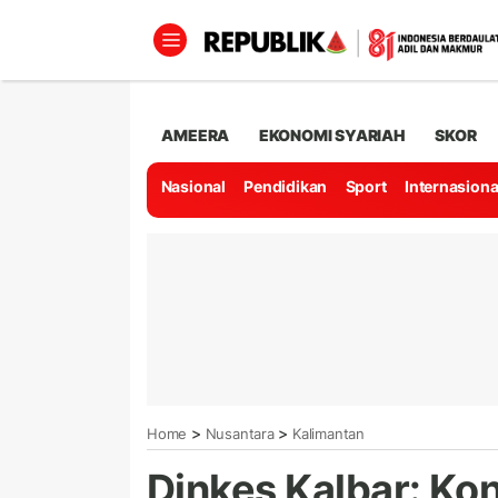
AMEERA
EKONOMI SYARIAH
SKOR
Nasional
Pendidikan
Sport
Internasiona
>
>
Home
Nusantara
Kalimantan
Dinkes Kalbar: Kon