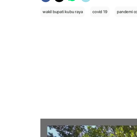
wakil bupati kubu raya
covid 19
pandemi co