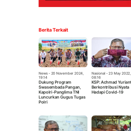
Berita Terkait
News
- 20 November 2024,
Nasional
- 23 May 2022,
19:14
08:16
Dukung Program
KSP: Achmad Yurian
Swasembada Pangan,
Berkontribusi Nyata
Kapolri-Panglima TNI
Hadapi Covid-19
Luncurkan Gugus Tugas
Polri