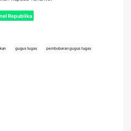
nel Republika
rkan
gugus tugas
pembubaran gugus tugas