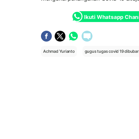
Ikuti Whatsapp Chan
Achmad Yurianto
gugus tugas covid 19 dibuba