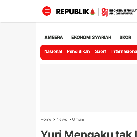
AMEERA
EKONOMI SYARIAH
SKOR
Nasional
Pendidikan
Sport
Internasiona
>
>
Home
News
Umum
Yuri Mengaku tak 