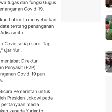
hwa tugas dan fungsi Gugus
Penanganan Covid-19.
kan hal ini. Ia menyebutkan
pdate tentang penanganan
 Adisasmito.
o Covid setiap sore. Tapi
 ujar Yuri.
f menjabat Direktur
n Penyakit (P2P)
anganan Covid-19 pun
a.
 Bicara Pemerintah untuk
leh Presiden Jokowi pada
uh pertanyaan media
kan kepada Yurianto.