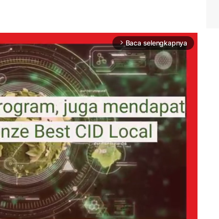
Baca selengkapnya
arrow_forward_ios