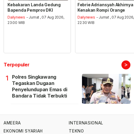
Kebakaran Landa Gedung
Febrie Adriansyah Akhirnya
Bapenda Pemprov DKI
Kenakan Rompi Orange
Dailynews
- Jumat , 07 Aug 2026,
Dailynews
- Jumat , 07 Aug 2026
23:00 WIB
22:30 WIB
>
Terpopuler
Polres Singkawang
1
Tegaskan Dugaan
Penyelundupan Emas di
Bandara Tidak Terbukti
AMEERA
INTERNASIONAL
EKONOMI SYARIAH
TEKNO