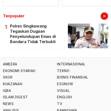
>
Terpopuler
Polres Singkawang
1
Tegaskan Dugaan
Penyelundupan Emas di
Bandara Tidak Terbukti
AMEERA
INTERNASIONAL
EKONOMI SYARIAH
TEKNO
SKOR
BISNIS FINANSIAL
KHAZANAH
ESGNOW
IQRA
VISUAL
ISLAM DIGEST
ENGLISH
NEWS
TV
ANALISIS
RAMADHAN