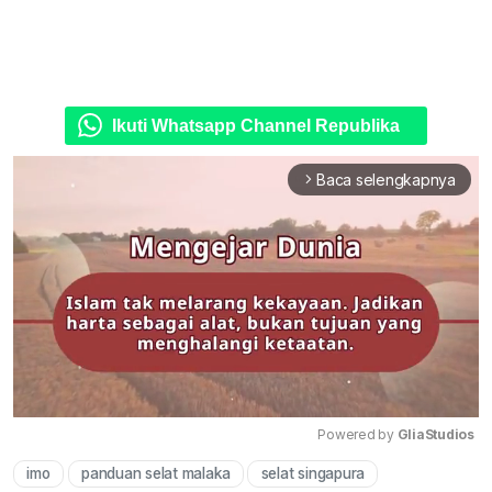
Ikuti Whatsapp Channel Republika
Baca selengkapnya
arrow_forward_ios
Powered by 
GliaStudios
imo
panduan selat malaka
selat singapura
Mute