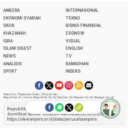
AMEERA
INTERNASIONAL
EKONOMI SYARIAH
TEKNO
SKOR
BISNIS FINANSIAL
KHAZANAH
ESGNOW
IQRA
VISUAL
ISLAM DIGEST
ENGLISH
NEWS
TV
ANALISIS
RAMADHAN
SPORT
INDEKS
About Us
|
Pedoman Siber
|
Disclaimer
Republika.id
|
Ihram.republika.co.id
|
Retizen.id
|
Rejabar.co.id
|
Rejogja.co.id
|
Republika telah diverifikasi oleh Dewan Pers
Sertifikat Nomor 1058/DP-Verifikasi/K/XII/2022
https://dewanpers.or.id/data/perusahaanpers
Ask me!