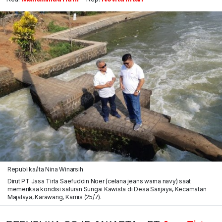
Republika/Ita Nina Winarsih
Dirut PT Jasa Tirta Saefuddin Noer (celana jeans warna navy) saat
memeriksa kondisi saluran Sungai Kawista di Desa Sarijaya, Kecamatan
Majalaya, Karawang, Kamis (25/7).