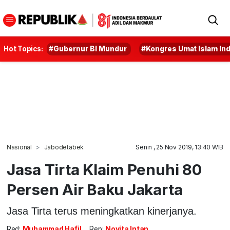
Hot Topics:
#Gubernur BI Mundur
#Kongres Umat Islam In
Nasional
Jabodetabek
Senin , 25 Nov 2019, 13:40 WIB
Jasa Tirta Klaim Penuhi 80
Persen Air Baku Jakarta
Jasa Tirta terus meningkatkan kinerjanya.
Red:
Muhammad Hafil
Rep:
Novita Intan