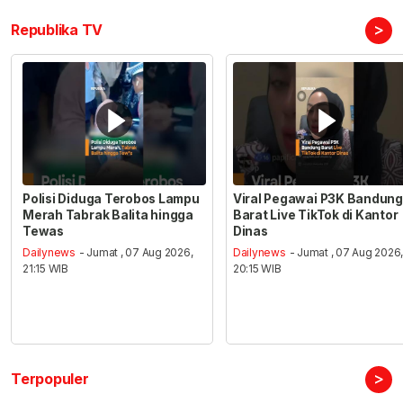
>
Republika TV
Polisi Diduga Terobos Lampu
Viral Pegawai P3K Bandung
Merah Tabrak Balita hingga
Barat Live TikTok di Kantor
Tewas
Dinas
Dailynews
- Jumat , 07 Aug 2026,
Dailynews
- Jumat , 07 Aug 2026
21:15 WIB
20:15 WIB
>
Terpopuler