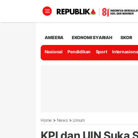
AMEERA
EKONOMI SYARIAH
SKOR
Nasional
Pendidikan
Sport
Internasiona
>
>
Home
News
Umum
KPI dan UIN Suka S