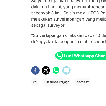
Setyo mengatakan bahwa ini merupaka
dalam tahun ini, yang menurut rencan
sebanyak 3 kali. Selain melalui FGD Pa
melakukan survei lapangan yang meli
sebagai surveyor.
"Survei lapangan dilakukan pada 10 de
di Yogyakarta dengan jumlah respond
Ikuti Whatsapp Chan
kpi
uin sunan kalijaga
siaran tv