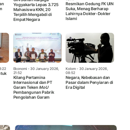
an
Resmikan Gedung FK UIN
Yogyakarta Lepas 3.725
am
Suka, Menag Berharap
Mahasiswa KKN, 20
Lahirnya Dokter-Dokter
Terpilih Mengabdi di
Islami
Empat Negara
8:22
Ekonomi
- 30 January 2026,
Kolom
- 30 January 2026,
21:52
08:52
ntuk
Kilang Pertamina
Negara, Kebebasan dan
Internasional dan PT
Pasar dalam Penyiaran di
Garam Teken
MoU
Era Digital
Pembangunan Pabrik
Pengolahan Garam