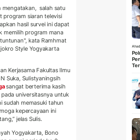
in mengatakan, salah satu
t program siaran televisi
pkan hasil survei ini dapat
uk memilih program mana
s tuntunan", kata Ramhmat
Ahad
Tjokro Style Yogyakarta
Pol
Pen
Ter
n Kerjasama Fakultas Ilmu
N Suka, Sulistyaningsih
aga
sangat berterima kasih
 pada universitasnya untuk
Ini sudah memasuki tahun
emoga kepercayaan ini
ng,” jelas Sulis.
layah Yogyakarta, Bono