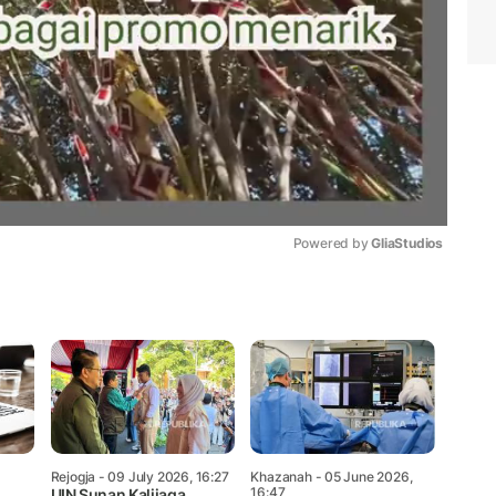
Powered by 
GliaStudios
Mute
Rejogja
- 09 July 2026, 16:27
Khazanah
- 05 June 2026,
16:47
UIN Sunan Kalijaga