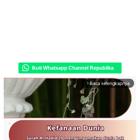
Ikuti Whatsapp Channel Republika
Baca selengkapnya
arrow_forward_ios