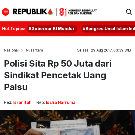
Hot Topics:
#Gubernur BI Mundur
#Kongres Umat Islam In
Nasional
Nusantara
Selasa , 29 Aug 2017, 03:39 WIB
Polisi Sita Rp 50 Juta dari
Sindikat Pencetak Uang
Palsu
Red:
Israr Itah
Rep:
Issha Harruma