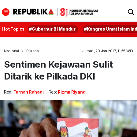
Hot Topics:
#Gubernur BI Mundur
#Kongres Umat Islam In
Nasional
Pilkada
Jumat , 20 Jan 2017, 11:55 WIB
Sentimen Kejawaan Sulit
Ditarik ke Pilkada DKI
Red:
Fernan Rahadi
Rep:
Rizma Riyandi