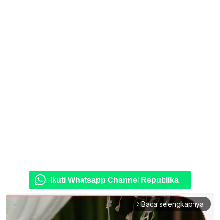
Ikuti Whatsapp Channel Republika
Baca selengkapnya
arrow_forward_ios