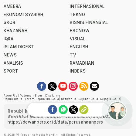
AMEERA
INTERNASIONAL
EKONOMI SYARIAH
TEKNO
SKOR
BISNIS FINANSIAL
KHAZANAH
ESGNOW
IQRA
VISUAL
ISLAM DIGEST
ENGLISH
NEWS
TV
ANALISIS
RAMADHAN
SPORT
INDEKS
About Us
|
Pedoman Siber
|
Disclaimer
Republika.id
|
Ihram.republika.co.id
|
Retizen.id
|
Rejabar.co.id
|
Rejogja.co.id
|
Republika telah diverifikasi oleh Dewan Pers
Sertifikat Nomor 1058/DP-Verifikasi/K/XII/2022
https://dewanpers.or.id/data/perusahaanpers
Ask me!
© 2026 PT Republika Media Mandiri - All Rights Reserved.