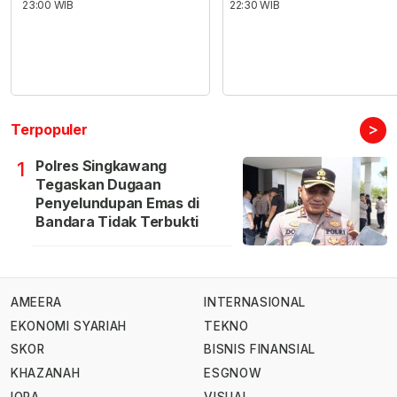
23:00 WIB
22:30 WIB
>
Terpopuler
Polres Singkawang
1
Tegaskan Dugaan
Penyelundupan Emas di
Bandara Tidak Terbukti
AMEERA
INTERNASIONAL
EKONOMI SYARIAH
TEKNO
SKOR
BISNIS FINANSIAL
KHAZANAH
ESGNOW
IQRA
VISUAL