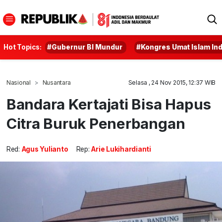
Hot Topics:
#Gubernur BI Mundur
#Kongres Umat Islam In
Nasional
Nusantara
Selasa , 24 Nov 2015, 12:37 WIB
Bandara Kertajati Bisa Hapus
Citra Buruk Penerbangan
Red:
Agus Yulianto
Rep:
Arie Lukihardianti