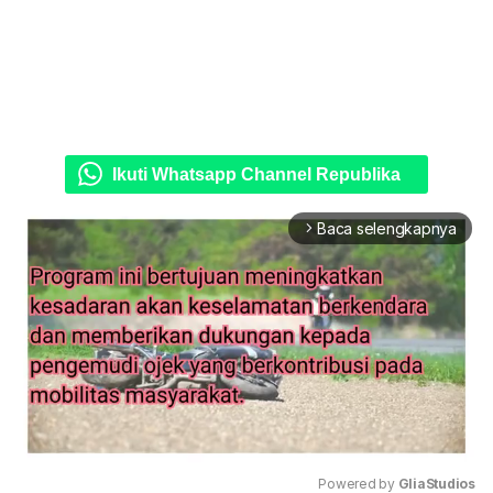
Ikuti Whatsapp Channel Republika
Baca selengkapnya
arrow_forward_ios
Powered by 
GliaStudios